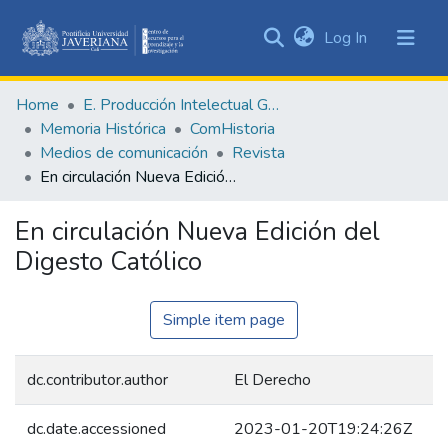
(current)
Log In
Communities
&
Home
E. Producción Intelectual General
Collections
Memoria Histórica
ComHistoria
All of DSpace
Medios de comunicación
Revista
En circulación Nueva Edición del Digesto Católico
Statistics
En circulación Nueva Edición del
Digesto Católico
Simple item page
dc.contributor.author
El Derecho
dc.date.accessioned
2023-01-20T19:24:26Z