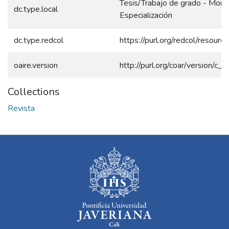
Tesis/Trabajo de grado - Mono
dc.type.local
Especialización
dc.type.redcol
https://purl.org/redcol/resour
oaire.version
http://purl.org/coar/version/
Collections
Revista