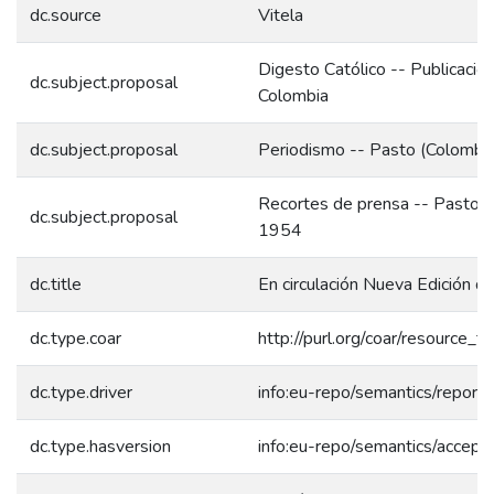
dc.source
Vitela
Digesto Católico -- Publicacio
dc.subject.proposal
Colombia
dc.subject.proposal
Periodismo -- Pasto (Colombi
Recortes de prensa -- Pasto (
dc.subject.proposal
1954
dc.title
En circulación Nueva Edición d
dc.type.coar
http://purl.org/coar/resource_
dc.type.driver
info:eu-repo/semantics/report
dc.type.hasversion
info:eu-repo/semantics/accept