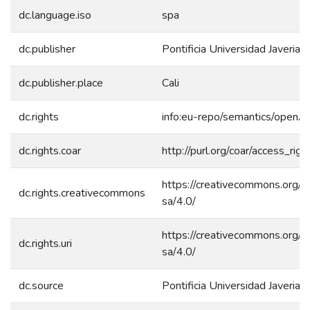
dc.language.iso
spa
dc.publisher
Pontificia Universidad Javeriana
dc.publisher.place
Cali
dc.rights
info:eu-repo/semantics/openA
dc.rights.coar
http://purl.org/coar/access_rig
https://creativecommons.org/l
dc.rights.creativecommons
sa/4.0/
https://creativecommons.org/l
dc.rights.uri
sa/4.0/
dc.source
Pontificia Universidad Javeriana