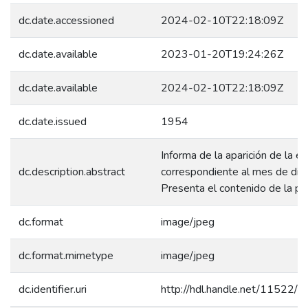
dc.date.accessioned
2024-02-10T22:18:09Z
dc.date.available
2023-01-20T19:24:26Z
dc.date.available
2024-02-10T22:18:09Z
dc.date.issued
1954
Informa de la aparición de la ed
dc.description.abstract
correspondiente al mes de di
Presenta el contenido de la pub
dc.format
image/jpeg
dc.format.mimetype
image/jpeg
dc.identifier.uri
http://hdl.handle.net/11522/