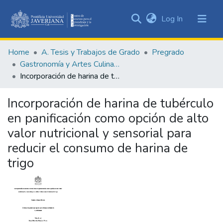
(current)
Log In
Communities
&
Home
A. Tesis y Trabajos de Grado
Pregrado
Collections
Gastronomía y Artes Culinarias
All of DSpace
Incorporación de harina de tubérculo en panificación como opción de alto valor nutricional y sensorial para reducir el consumo de harina de trigo
Statistics
Incorporación de harina de tubérculo
en panificación como opción de alto
valor nutricional y sensorial para
reducir el consumo de harina de
trigo