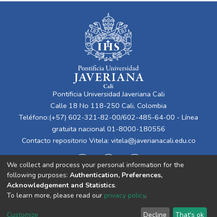
Pontificia Universidad Javeriana Cali
Calle 18 No 118-250 Cali, Colombia
Teléfono:(+57) 602-321-82-00/602-485-64-00 - Línea
gratuita nacional 01-8000-180556
Contacto repositorio Vitela:
vitela@javerianacali.edu.co
We collect and process your personal information for the
following purposes:
Authentication, Preferences,
Acknowledgement and Statistics
.
To learn more, please read our
privacy policy
.
Cookie
Privacy
End User
Send
Customize
Decline
That's ok