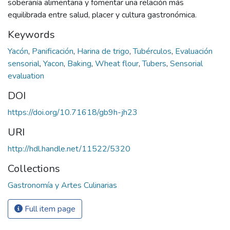
soberanía alimentaria y fomentar una relación más
equilibrada entre salud, placer y cultura gastronómica.
Keywords
Yacón
,
Panificación
,
Harina de trigo
,
Tubérculos
,
Evaluación
sensorial
,
Yacon
,
Baking
,
Wheat flour
,
Tubers
,
Sensorial
evaluation
DOI
https://doi.org/10.71618/gb9h-jh23
URI
http://hdl.handle.net/11522/5320
Collections
Gastronomía y Artes Culinarias
Full item page