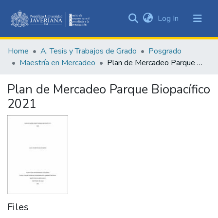
(current)
Log In
Communities
&
Home
A. Tesis y Trabajos de Grado
Posgrado
Collections
Maestría en Mercadeo
Plan de Mercadeo Parque Biopacífico 2021
All of DSpace
Plan de Mercadeo Parque Biopacífico
Statistics
2021
Files