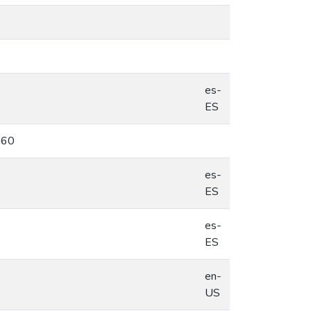
es-
ES
/560
es-
ES
es-
ES
en-
6
US