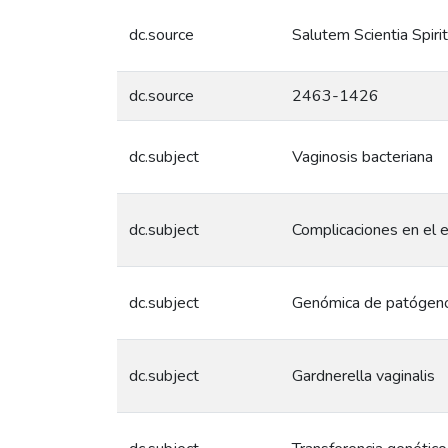
dc.source
Salutem Scientia Spiri
dc.source
2463-1426
dc.subject
Vaginosis bacteriana
dc.subject
Complicaciones en el
dc.subject
Genómica de patógen
dc.subject
Gardnerella vaginalis