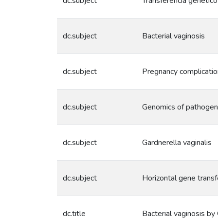
dc.subject
Transferencia genético
dc.subject
Bacterial vaginosis
dc.subject
Pregnancy complicati
dc.subject
Genomics of pathoge
dc.subject
Gardnerella vaginalis
dc.subject
Horizontal gene transf
dc.title
Bacterial vaginosis by