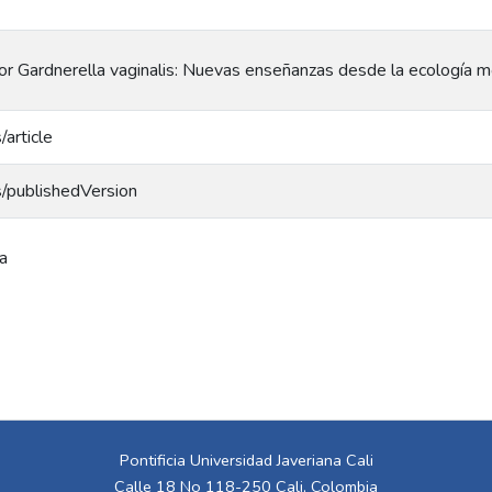
or Gardnerella vaginalis: Nuevas enseñanzas desde la ecología mo
/article
s/publishedVersion
ra
Pontificia Universidad Javeriana Cali
Calle 18 No 118-250 Cali, Colombia