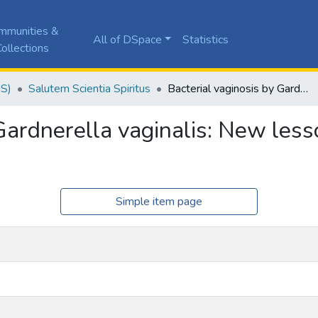
mmunities &
All of DSpace
Statistics
ollections
JS)
Salutem Scientia Spiritus
Bacterial vaginosis by Gardnerella vaginalis: New lessons from molecular ecology.
 Gardnerella vaginalis: New les
Simple item page