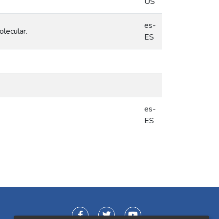
US
es-
lecular.
ES
es-
ES