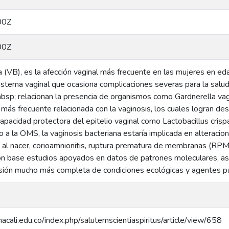
00Z
00Z
a (VB), es la afección vaginal más frecuente en las mujeres en e
stema vaginal que ocasiona complicaciones severas para la salud
bsp; relacionan la presencia de organismos como Gardnerella vag
más frecuente relacionada con la vaginosis, los cuales logran de
pacidad protectora del epitelio vaginal como Lactobacillus crispat
o a la OMS, la vaginosis bacteriana estaría implicada en alterac
 al nacer, corioamnionitis, ruptura prematura de membranas (RPM)
con base estudios apoyados en datos de patrones moleculares, as
ión mucho más completa de condiciones ecológicas y agentes part
anacali.edu.co/index.php/salutemscientiaspiritus/article/view/658