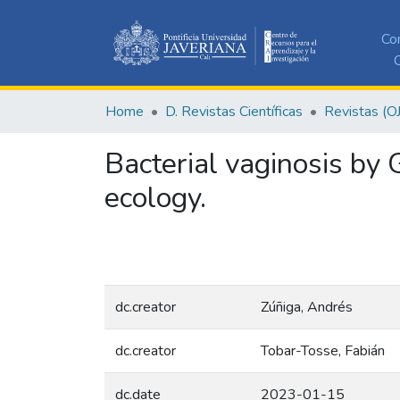
Co
C
Home
D. Revistas Científicas
Revistas (O
Bacterial vaginosis by
ecology.
dc.creator
Zúñiga, Andrés
dc.creator
Tobar-Tosse, Fabián
dc.date
2023-01-15