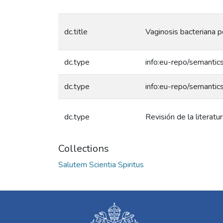
dc.title
Vaginosis bacteriana p
dc.type
info:eu-repo/semantics
dc.type
info:eu-repo/semantic
dc.type
Revisión de la literatu
Collections
Salutem Scientia Spiritus