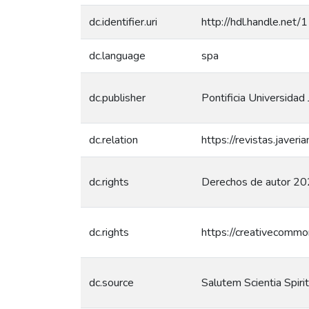
dc.identifier.uri
http://hdl.handle.net
dc.language
spa
dc.publisher
Pontificia Universidad 
dc.relation
https://revistas.javer
dc.rights
Derechos de autor 202
dc.rights
https://creativecommo
dc.source
Salutem Scientia Spiri