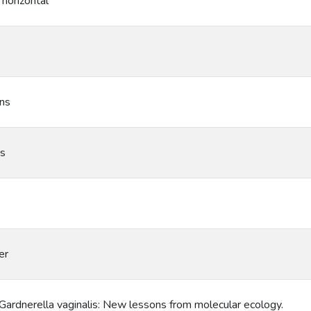
 horizontal
ons
ns
er
 Gardnerella vaginalis: New lessons from molecular ecology.