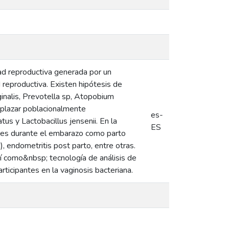
dad reproductiva generada por un
 reproductiva. Existen hipótesis de
inalis, Prevotella sp, Atopobium
splazar poblacionalmente
es-
us y Lactobacillus jensenii. En la
ES
iones durante el embarazo como parto
, endometritis post parto, entre otras.
í como&nbsp; tecnología de análisis de
icipantes en la vaginosis bacteriana.