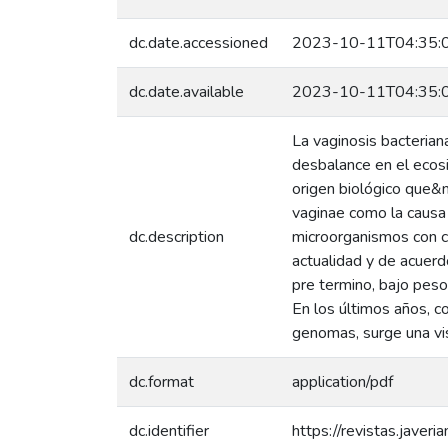
dc.date.accessioned
2023-10-11T04:35:
dc.date.available
2023-10-11T04:35:
La vaginosis bacterian
desbalance en el ecosi
origen biológico que&n
vaginae como la causa 
dc.description
microorganismos con ca
actualidad y de acuerd
pre termino, bajo peso
En los últimos años, 
genomas, surge una vis
dc.format
application/pdf
dc.identifier
https://revistas.javeri