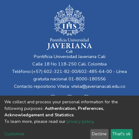
Pontificia Universidad Javeriana Cali
Calle 18 No 118-250 Cali, Colombia
Teléfono:(+57) 602-321-82-00/602-485-64-00 - Línea
gratuita nacional 01-8000-180556
Contacto repositorio Vitela:
vitela@javerianacali.edu.co
We collect and process your personal information for the
following purposes:
Authentication, Preferences,
Acknowledgement and Statistics
.
To learn more, please read our
privacy policy
.
Cookie
Privacy
End User
Send
Customize
Decline
That's ok
settings
policy
Agreement
Feedback