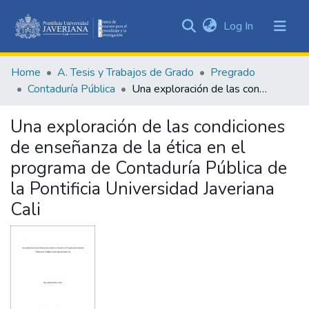
(current)
Log In
Communities
&
Home
A. Tesis y Trabajos de Grado
Pregrado
Collections
Contaduría Pública
Una exploración de las condiciones de enseñanza de la ética en el programa de Contaduría Pública de la Pontificia Universidad Javeriana Cali
All of DSpace
Una exploración de las condiciones
Statistics
de enseñanza de la ética en el
programa de Contaduría Pública de
la Pontificia Universidad Javeriana
Cali