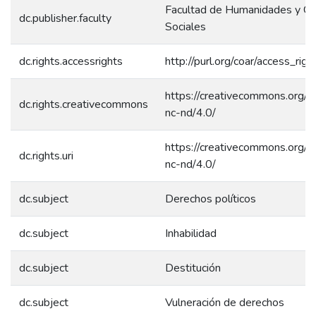
Facultad de Humanidades y Ci
dc.publisher.faculty
Sociales
dc.rights.accessrights
http://purl.org/coar/access_rig
https://creativecommons.org/l
dc.rights.creativecommons
nc-nd/4.0/
https://creativecommons.org/l
dc.rights.uri
nc-nd/4.0/
dc.subject
Derechos políticos
dc.subject
Inhabilidad
dc.subject
Destitución
dc.subject
Vulneración de derechos