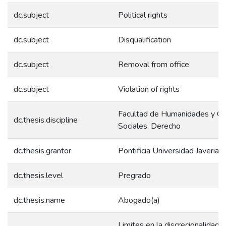
dc.subject
Political rights
dc.subject
Disqualification
dc.subject
Removal from office
dc.subject
Violation of rights
Facultad de Humanidades y Ci
dc.thesis.discipline
Sociales. Derecho
dc.thesis.grantor
Pontificia Universidad Javeriana
dc.thesis.level
Pregrado
dc.thesis.name
Abogado(a)
Limites en la discrecionalidad e