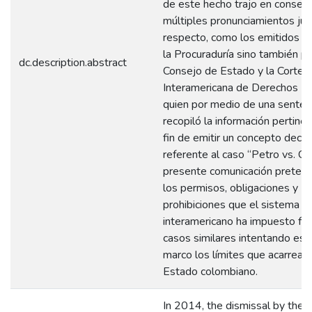
de este hecho trajo en consec
múltiples pronunciamientos jurí
respecto, como los emitidos no
la Procuraduría sino también po
dc.description.abstract
Consejo de Estado y la Corte
Interamericana de Derechos H
quien por medio de una senten
recopiló la información pertinen
fin de emitir un concepto decis
referente al caso “Petro vs. Co
presente comunicación pretend
los permisos, obligaciones y
prohibiciones que el sistema
interamericano ha impuesto fre
casos similares intentando esti
marco los límites que acarrea p
Estado colombiano.
In 2014, the dismissal by the O