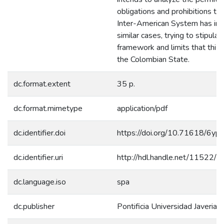
obligations and prohibitions th
Inter-American System has im
similar cases, trying to stipulat
framework and limits that this e
the Colombian State.
dc.format.extent
35 p.
dc.format.mimetype
application/pdf
dc.identifier.doi
https://doi.org/10.71618/6yp
dc.identifier.uri
http://hdl.handle.net/11522/
dc.language.iso
spa
dc.publisher
Pontificia Universidad Javeriana