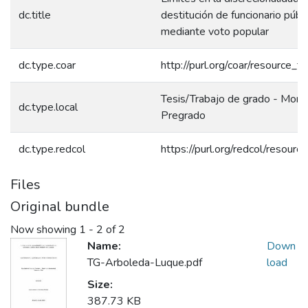
dc.title
destitución de funcionario públ
mediante voto popular
dc.type.coar
http://purl.org/coar/resource_t
Tesis/Trabajo de grado - Monog
dc.type.local
Pregrado
dc.type.redcol
https://purl.org/redcol/resour
Files
Original bundle
Now showing
1 - 2 of 2
Name:
Down
TG-Arboleda-Luque.pdf
load
Size:
387.73 KB