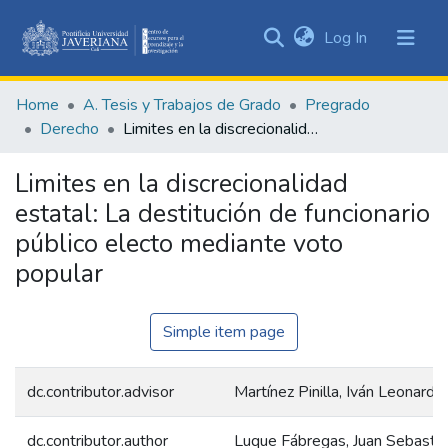
(current)
Log In
Communities
&
Home
A. Tesis y Trabajos de Grado
Pregrado
Collections
Derecho
Limites en la discrecionalidad estatal: La destitución de funcionario público electo mediante voto popular
All of DSpace
Limites en la discrecionalidad
Statistics
estatal: La destitución de funcionario
público electo mediante voto
popular
Simple item page
dc.contributor.advisor
Martínez Pinilla, Iván Leonardo
dc.contributor.author
Luque Fábregas, Juan Sebastiá