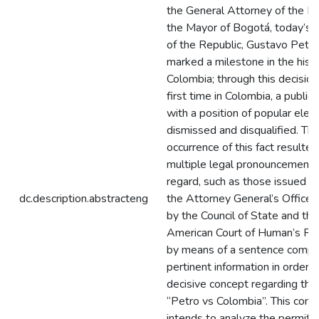
the General Attorney of the Na
the Mayor of Bogotá, today’s 
of the Republic, Gustavo Petro
marked a milestone in the histo
Colombia; through this decision,
first time in Colombia, a public o
with a position of popular elec
dismissed and disqualified. Th
occurrence of this fact resulted
multiple legal pronouncements 
regard, such as those issued n
dc.description.abstracteng
the Attorney General’s Office, 
by the Council of State and the
American Court of Human’s Ri
by means of a sentence compl
pertinent information in order t
decisive concept regarding the
“Petro vs Colombia”. This com
intends to analyze the permits,