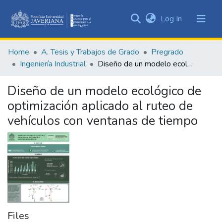
(current)
Log In
Communities
&
Home
A. Tesis y Trabajos de Grado
Pregrado
Collections
Ingeniería Industrial
Diseño de un modelo ecológico de optimización aplicado al ruteo de vehículos con ventanas de tiempo
All of DSpace
Diseño de un modelo ecológico de
Statistics
optimización aplicado al ruteo de
vehículos con ventanas de tiempo
Files