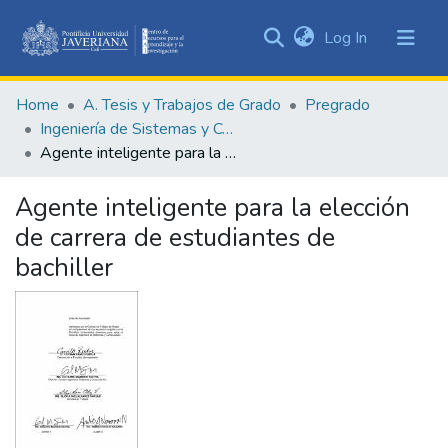
(current)
Log In
Communities
&
Home
A. Tesis y Trabajos de Grado
Pregrado
Collections
Ingeniería de Sistemas y Computación
All of DSpace
Agente inteligente para la elección de carrera de estudiantes de bachiller
Statistics
Agente inteligente para la elección
de carrera de estudiantes de
bachiller