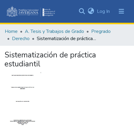
(current)
Log In
Communities
&
Home
A. Tesis y Trabajos de Grado
Pregrado
Collections
Derecho
Sistematización de práctica estudiantil
All of DSpace
Sistematización de práctica
Statistics
estudiantil