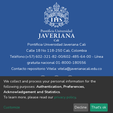
Pontificia Universidad Javeriana Cali
Calle 18 No 118-250 Cali, Colombia
Teléfono:(+57) 602-321-82-00/602-485-64-00 - Línea
gratuita nacional 01-8000-180556
Contacto repositorio Vitela:
vitela@javerianacali.edu.co
We collect and process your personal information for the
following purposes:
Authentication, Preferences,
Acknowledgement and Statistics
.
To learn more, please read our
privacy policy
.
Cookie
Privacy
End User
Send
Customize
Decline
That's ok
settings
policy
Agreement
Feedback