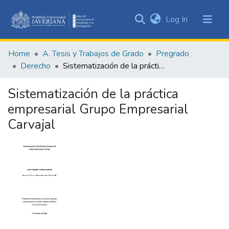
(current)
Log In
Communities
&
Home
A. Tesis y Trabajos de Grado
Pregrado
Collections
Derecho
Sistematización de la práctica empresarial Grupo Empresarial Carvajal
All of DSpace
Sistematización de la práctica
Statistics
empresarial Grupo Empresarial
Carvajal