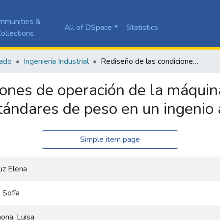
mmunities &
All of DSpace
Statistics
ollections
ado
Ingeniería Industrial
Rediseño de las condiciones de operación de la máquina dosificadora para el cumplimiento de los estándares de peso en un ingenio azucarero
ones de operación de la máquina
tándares de peso en un ingenio
Simple item page
uz Elena
 Sofía
ona, Luisa