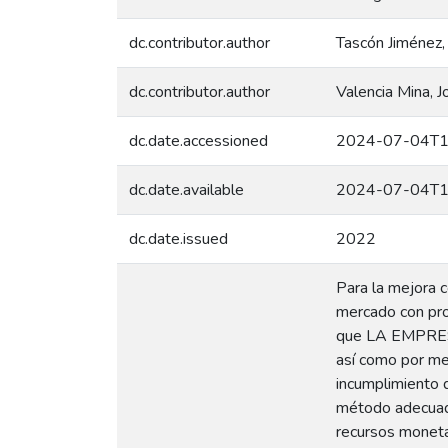
dc.contributor.author
Tascón Jiménez,
dc.contributor.author
Valencia Mina, J
dc.date.accessioned
2024-07-04T1
dc.date.available
2024-07-04T1
dc.date.issued
2022
Para la mejora c
mercado con prod
que LA EMPRESA 
así como por med
incumplimiento d
método adecuado
recursos monetari