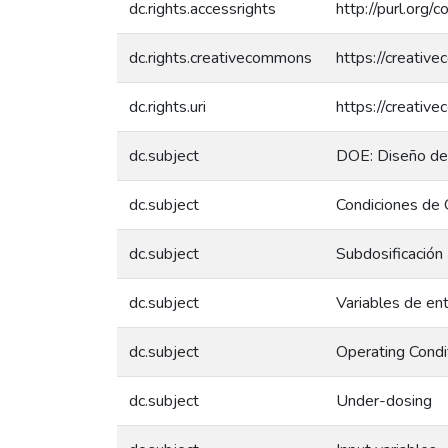
dc.rights.accessrights
http://purl.org/
dc.rights.creativecommons
https://creativ
dc.rights.uri
https://creativ
dc.subject
DOE: Diseño de
dc.subject
Condiciones de 
dc.subject
Subdosificación
dc.subject
Variables de en
dc.subject
Operating Condi
dc.subject
Under-dosing