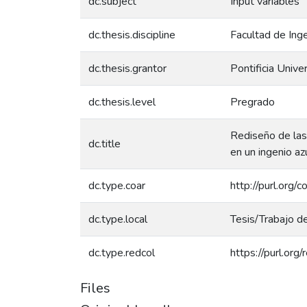
dc.subject
Input variables
dc.thesis.discipline
Facultad de Ingen
dc.thesis.grantor
Pontificia Unive
dc.thesis.level
Pregrado
Rediseño de las
dc.title
en un ingenio az
dc.type.coar
http://purl.org/
dc.type.local
Tesis/Trabajo d
dc.type.redcol
https://purl.org
Files