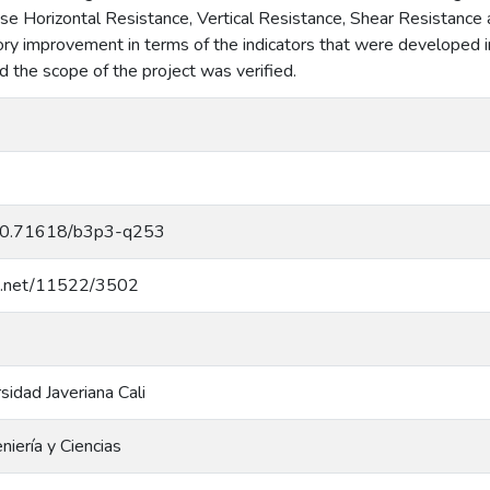
case Horizontal Resistance, Vertical Resistance, Shear Resistance 
tory improvement in terms of the indicators that were developed i
 the scope of the project was verified.
g/10.71618/b3p3-q253
dle.net/11522/3502
rsidad Javeriana Cali
niería y Ciencias