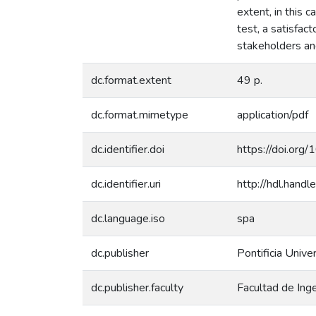
extent, in this 
test, a satisfac
stakeholders and
dc.format.extent
49 p.
dc.format.mimetype
application/pdf
dc.identifier.doi
https://doi.or
dc.identifier.uri
http://hdl.han
dc.language.iso
spa
dc.publisher
Pontificia Unive
dc.publisher.faculty
Facultad de Inge