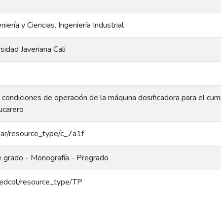
iería y Ciencias. Ingeniería Industrial
rsidad Javeriana Cali
 condiciones de operación de la máquina dosificadora para el cu
ucarero
coar/resource_type/c_7a1f
e grado - Monografía - Pregrado
/redcol/resource_type/TP