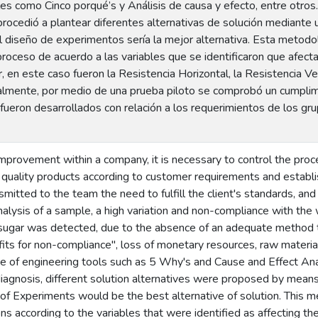
es como Cinco porqué’s y Análisis de causa y efecto, entre otros
procedió a plantear diferentes alternativas de solución mediante un 
diseño de experimentos sería la mejor alternativa. Esta metodolo
proceso de acuerdo a las variables que se identificaron que afec
, en este caso fueron la Resistencia Horizontal, la Resistencia Ver
inalmente, por medio de una prueba piloto se comprobó un cumpli
fueron desarrollados con relación a los requerimientos de los gru
improvement within a company, it is necessary to control the pro
 quality products according to customer requirements and establi
ted to the team the need to fulfill the client's standards, and t
analysis of a sample, a high variation and non-compliance with the
sugar was detected, due to the absence of an adequate method th
its for non-compliance", loss of monetary resources, raw materia
e of engineering tools such as 5 Why's and Cause and Effect Anal
iagnosis, different solution alternatives were proposed by means 
 of Experiments would be the best alternative of solution. This 
ns according to the variables that were identified as affecting th