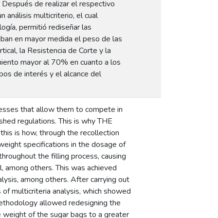
. Después de realizar el respectivo
análisis multicriterio, el cual
gía, permitió rediseñar las
taban en mayor medida el peso de las
tical, la Resistencia de Corte y la
miento mayor al 70% en cuanto a los
pos de interés y el alcance del
cesses that allow them to compete in
shed regulations. This is why THE
his is how, through the recollection
 weight specifications in the dosage of
roughout the filling process, causing
l, among others. This was achieved
ysis, among others. After carrying out
of multicriteria analysis, which showed
methodology allowed redesigning the
e weight of the sugar bags to a greater