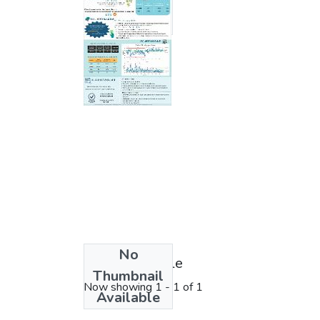
Thumbnail
Available
No
License bundle
Thumbnail
Now showing
1 - 1 of 1
Available