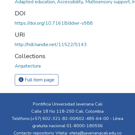
Adapted education
,
Accessibility
,
Multisensory support
,
I
DOI
https://doi.org/10.71618/ddwr-v988
URI
http://hdl.handle.net/11522/5143
Collections
Arquitectura
Full item page
Pontificia Universidad Javeriana Cali
Calle 18 No 118-250 Cali, Colombia
Teléfono:(+57) 602-321-82-00/602-485-64-00 - Línea
gratuita nacional 01-8000-180556
Contacto repositorio Vitela:
vitela@javerianacali.edu.co