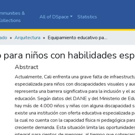
mmunities &
All of DSpace
Statistics
ollections
ado
Arquitectura
Equipamiento educativo para niños con habilidades especiales
 para niños con habilidades esp
Abstract
Actualmente, Cali enfrenta una grave falta de infraestruct
especializada para niños con discapacidades visuales y aud
representa una barrera significativa para la inclusión y el a
educación. Según datos del DANE y del Ministerio de Educ
hay más de 4.000 niños y niñas con alguna discapacidad se
existe una institución con oferta educativa especializada p
la cual no cuenta con la capacidad física ni pedagógica par
creciente demanda. Esta situación limita las oportunidade
integral para cientos de menores, al tiempo que sobrecarga