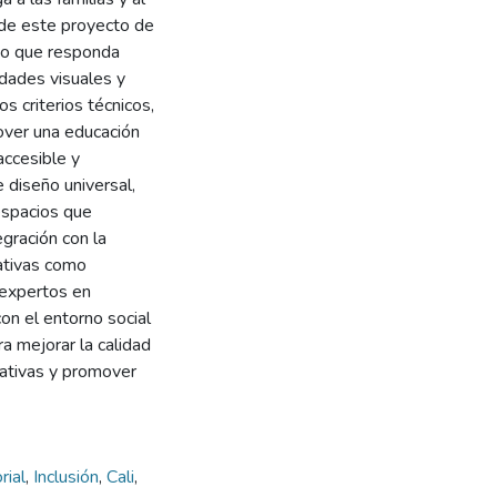
 de este proyecto de
vo que responda
dades visuales y
s criterios técnicos,
over una educación
accesible y
 diseño universal,
 espacios que
egración con la
ativas como
 expertos en
con el entorno social
a mejorar la calidad
ucativas y promover
rial
,
Inclusión
,
Cali
,