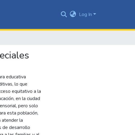
Log In
eciales
ura educativa
itivas, lo que
cceso equitativo a la
ación, en la ciudad
nsorial, pero solo
ara esta población,
a atender la
s de desarrollo
 a las familias y al