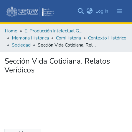
(current)
Log In
Communities
&
Home
E. Producción Intelectual General
Collections
Memoria Histórica
ComHistoria
Contexto Histórico
All of DSpace
Sociedad
Sección Vida Cotidiana. Relatos Verídicos
Statistics
Sección Vida Cotidiana. Relatos
Verídicos