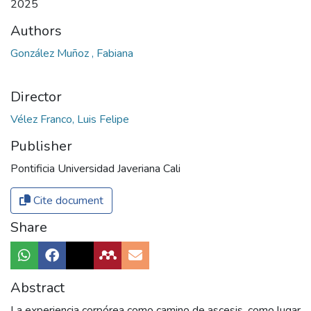
2025
Authors
González Muñoz , Fabiana
Director
Vélez Franco, Luis Felipe
Publisher
Pontificia Universidad Javeriana Cali
Cite document
Share
Abstract
La experiencia corpórea como camino de ascesis, como lugar