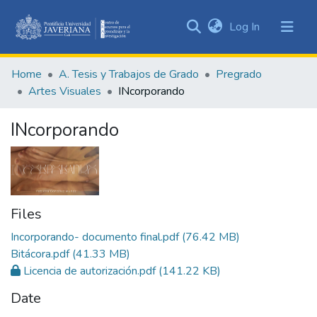
(current)
Log In
Communities
&
Home
A. Tesis y Trabajos de Grado
Pregrado
Collections
Artes Visuales
INcorporando
All of DSpace
INcorporando
Statistics
Files
Incorporando- documento final.pdf
(76.42 MB)
Bitácora.pdf
(41.33 MB)
Licencia de autorización.pdf
(141.22 KB)
Date