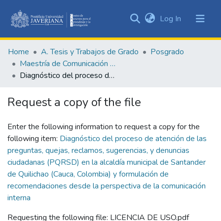
(current)
Log In
Communities
&
Home
A. Tesis y Trabajos de Grado
Posgrado
Collections
Maestría de Comunicación en las Organizaciones
All of DSpace
Diagnóstico del proceso de atención de las preguntas, quejas, reclamos, sugerencias, y denuncias ciudadanas (PQRSD) en la alcaldía municipal de Santander de Quilichao (Cauca, Colombia) y formulación de recomendaciones desde la perspectiva de la comunicación interna
Statistics
Request a copy of the file
Enter the following information to request a copy for the
following item:
Diagnóstico del proceso de atención de las
preguntas, quejas, reclamos, sugerencias, y denuncias
ciudadanas (PQRSD) en la alcaldía municipal de Santander
de Quilichao (Cauca, Colombia) y formulación de
recomendaciones desde la perspectiva de la comunicación
interna
Requesting the following file: LICENCIA DE USO.pdf