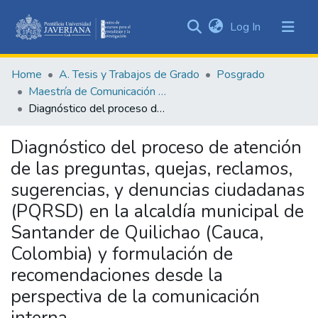
(current)
Log In
Communities
&
Home
A. Tesis y Trabajos de Grado
Posgrado
Collections
Maestría de Comunicación en las Organizaciones
All of DSpace
Diagnóstico del proceso de atención de las preguntas, quejas, reclamos, sugerencias, y denuncias ciudadanas (PQRSD) en la alcaldía municipal de Santander de Quilichao (Cauca, Colombia) y formulación de recomendaciones desde la perspectiva de la comunicación interna
Statistics
Diagnóstico del proceso de atención
de las preguntas, quejas, reclamos,
sugerencias, y denuncias ciudadanas
(PQRSD) en la alcaldía municipal de
Santander de Quilichao (Cauca,
Colombia) y formulación de
recomendaciones desde la
perspectiva de la comunicación
interna