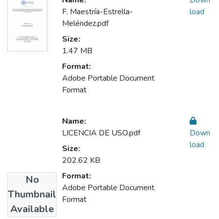
Name:
Down
F. Maestría-Estrella-
load
Meléndez.pdf
Size:
1.47 MB
Format:
Adobe Portable Document
Format
Name:
LICENCIA DE USO.pdf
Down
load
Size:
202.62 KB
Format:
No
Adobe Portable Document
Thumbnail
Format
Available