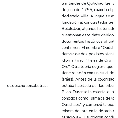
Santander de Quilichao fue fu
de julio de 1755, cuando el po
declarado Villa. Aunque se atr
fundación al conquistador Seba
Belalcázar, algunos historiador
cuestionan este dato debido a l
documentos históricos oficiale
confirmen. El nombre "Quilicha
derivar de dos posibles signifi
idioma Pijao: “Tierra de Oro” o
Oro”. Otra teoría sugiere que 
tiene relación con un ritual de
(Páez). Antes de la colonización
dc.description.abstract
estaba habitada por las tribus
Pijao. Durante la colonia, el áre
conocida como “Jamaica de los
Quilichaos” y comenzó la explo
minera del oro en la década d
el siglo XVIII, surgieron conflic