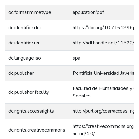
dc.format.mimetype
application/pdf
dc.identifier.doi
https://doi.org/10.71618/t6
dc.identifier.uri
http://hdl.handle.net/11522/
dc.language.iso
spa
dc.publisher
Pontificia Universidad Javeriana
Facultad de Humanidades y Ci
dc.publisher.faculty
Sociales
dc.rights.accessrights
http://purl.org/coar/access_rig
https://creativecommons.org/l
dc.rights.creativecommons
nc-nd/4.0/