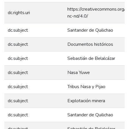
https://creativecommons.org/l
dc.rights.uri
nc-nd/4.0/
dc.subject
Santander de Quilichao
dc.subject
Documentos históricos
dc.subject
Sebastián de Belalcázar
dc.subject
Nasa Yuwe
dc.subject
Tribus Nasa y Pijao
dc.subject
Explotación minera
dc.subject
Santander de Quilichao
dc.subject
Sebastián de Belalcázar