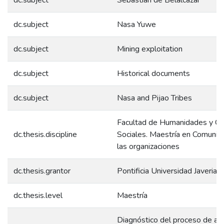
dc.subject
Nasa Yuwe
dc.subject
Mining exploitation
dc.subject
Historical documents
dc.subject
Nasa and Pijao Tribes
Facultad de Humanidades y Ci
dc.thesis.discipline
Sociales. Maestría en Comunic
las organizaciones
dc.thesis.grantor
Pontificia Universidad Javeriana
dc.thesis.level
Maestría
Diagnóstico del proceso de at