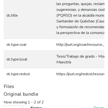
las preguntas, quejas, reclamos
sugerencias, y denuncias ciuda
dc.title
(PQRSD) en la alcaldía municip
Santander de Quilichao (Cauca,
y formulación de recomendaci
la perspectiva de la comunicaci
dc.type.coar
http://purl.org/coar/resource_t
Tesis/Trabajo de grado - Monog
dc.type.local
Maestría
dc.type.redcol
https://purl.org/redcol/resour
Files
Original bundle
Now showing
1 - 2 of 2