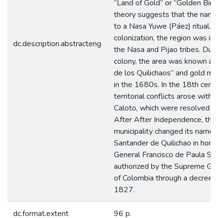
“Land of Gold” or “Golden Bird
theory suggests that the name 
to a Nasa Yuwe (Páez) ritual. 
colonization, the region was in
dc.description.abstracteng
the Nasa and Pijao tribes. Duri
colony, the area was known as
de los Quilichaos” and gold mi
in the 1680s. In the 18th centu
territorial conflicts arose with
Caloto, which were resolved i
After After Independence, the
municipality changed its name 
Santander de Quilichao in hono
General Francisco de Paula Sa
authorized by the Supreme G
of Colombia through a decree o
1827.
dc.format.extent
96 p.