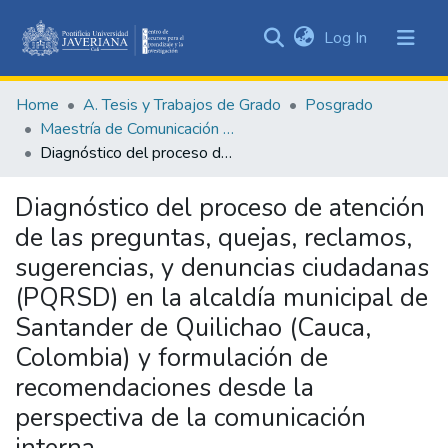
(current)
Log In
Communities
&
Home
A. Tesis y Trabajos de Grado
Posgrado
Collections
Maestría de Comunicación en las Organizaciones
All of DSpace
Diagnóstico del proceso de atención de las preguntas, quejas, reclamos, sugerencias, y denuncias ciudadanas (PQRSD) en la alcaldía municipal de Santander de Quilichao (Cauca, Colombia) y formulación de recomendaciones desde la perspectiva de la comunicación interna
Statistics
Diagnóstico del proceso de atención
de las preguntas, quejas, reclamos,
sugerencias, y denuncias ciudadanas
(PQRSD) en la alcaldía municipal de
Santander de Quilichao (Cauca,
Colombia) y formulación de
recomendaciones desde la
perspectiva de la comunicación
interna