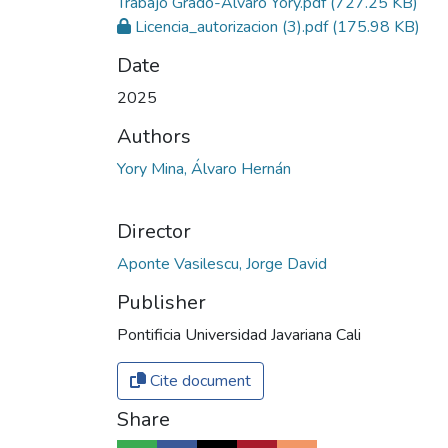
Trabajo Grado-Alvaro Yory.pdf
(727.25 KB)
Licencia_autorizacion (3).pdf
(175.98 KB)
Date
2025
Authors
Yory Mina, Álvaro Hernán
Director
Aponte Vasilescu, Jorge David
Publisher
Pontificia Universidad Javariana Cali
Cite document
Share