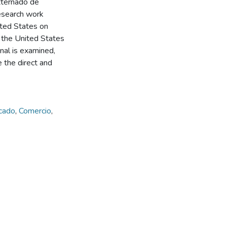
Externado de
research work
ited States on
 the United States
onal is examined,
e the direct and
cado
,
Comercio
,