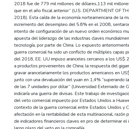
2018 fue de 779 mil millones de dólares,113 mil millon
que en el año fiscal anterior” (U.S. DEPARTMENT OF 
2018). Esta caída de la economía norteamericana de la m
incremento del desempleo del 5.8% en el 2008, sentaron
intento de configuración de un nuevo orden económico mun
apuesta del liderazgo de las industrias claves mundialmen
tecnología, por parte de China. Lo expuesto anteriormente
guerra comercial ha sido un conflicto de múltiples capas 
del 2018, EE. UU impuso aranceles cercanos a los US$ 2
a productos provenientes de China; la respuesta del gigan
gravar arancelariamente los productos americanos en U
junto con una devaluación del yuan en 1,4% “superando la
de las 7 unidades por dólar” (Universidad Externado de Col
indicaría una guerra de divisas. Este trabajo de investigaci
del veto comercial impuesto por Estados Unidos a Huawe
contexto de la guerra comercial entre Estados Unidos y C
afectación en la rentabilidad de esta multinacional, razón p
de indicadores financieros claves en pro de determinar el 
largo plazo del veto en la compañía.