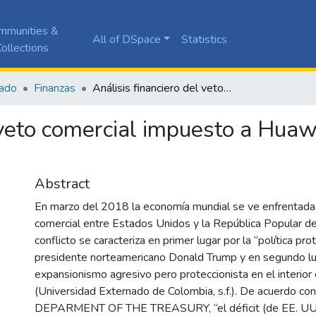
mmunities &
All of DSpace
Statistics
ollections
ado
Finanzas
Análisis financiero del veto comercial impuesto a Huawei por parte de Estados Unidos en 2019
l veto comercial impuesto a Huaw
Abstract
En marzo del 2018 la economía mundial se ve enfrentada 
comercial entre Estados Unidos y la República Popular de
conflicto se caracteriza en primer lugar por la “política pro
presidente norteamericano Donald Trump y en segundo lu
expansionismo agresivo pero proteccionista en el interior
(Universidad Externado de Colombia, s.f.). De acuerdo con
DEPARMENT OF THE TREASURY, “el déficit (de EE. UU) e