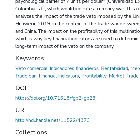
psychological barrier of 7 units per dollar” (Universidad 
Colombia, s.f.), which would indicate a currency war. This 
analyzes the impact of the trade veto imposed by the Un
Huawei in 2019, in the context of the trade war between
and China. The impact on the profitability of this multinati
which is why key financial indicators are used to determin
long-term impact of the veto on the company.
Keywords
Veto comercial
,
Indicadores financieros
,
Rentabilidad
,
Mer
Trade ban
,
Financial Indicators
,
Profitability
,
Market
,
Trade
DOI
https://doi.org/10.71618/fgb2-gp23
URI
http://hdl.handle.net/11522/4373
Collections