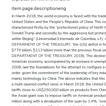
item.page.descriptioneng
In March 2018, the world economy is faced with the tra
United States and the People's Republic of China. This con
characterized firstly by the “protectionist policy of Nort
Donald Trump and secondly by the aggressive but protec
within Beijing” (Universidad Externado de Colombia, s.f.). 
DEPARMENT OF THE TREASURY, “the (US) deficit in fis
$779 billion, $113 billion more than the previous fiscal ye
DEPARTMENT OF THE TREASURY, 2018). This decline i
American economy, accompanied by an increase in unemp
2008, laid the foundations for the attempt to configure 
order, given the commitment of the leadership of key ind
mainly technology, by China. The above indicates that thi
a multi-layered conflict since, in March 2018, the United
tariffs close to US$250,000 billion on products from Chi
the Asian giant was to impose tariffs on American prod
million along with a devaluation of the yuan by 1.4%, “ov