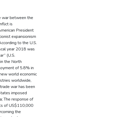
de war between the
flict is
h American President
tionist expansionism
According to the U.S.
cal year 2018 was
ar” (U.S.
n the North
loyment of 5.8% in
a new world economic
ustries worldwide,
s trade war has been
 States imposed
na; The response of
ucts of US$110,000
ercoming the