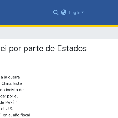
Log In
ei por parte de Estados
a la guerra
 China. Este
teccionista del
gar por el
 de Pekín”
 el U.S.
n el año fiscal