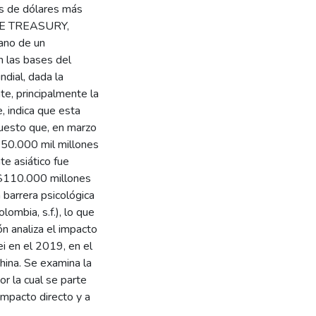
es de dólares más
THE TREASURY,
ano de un
 las bases del
dial, dada la
te, principalmente la
, indica que esta
puesto que, en marzo
50.000 mil millones
te asiático fue
S$110.000 millones
 barrera psicológica
ombia, s.f.), lo que
ón analiza el impacto
i en el 2019, en el
hina. Se examina la
or la cual se parte
impacto directo y a