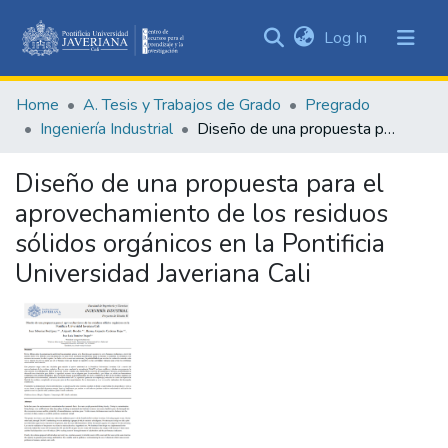
(current)
Log In
Communities
&
Home
A. Tesis y Trabajos de Grado
Pregrado
Collections
Ingeniería Industrial
Diseño de una propuesta para el aprovechamiento de los residuos sólidos orgánicos en la Pontificia Universidad Javeriana Cali
All of DSpace
Diseño de una propuesta para el
Statistics
aprovechamiento de los residuos
sólidos orgánicos en la Pontificia
Universidad Javeriana Cali