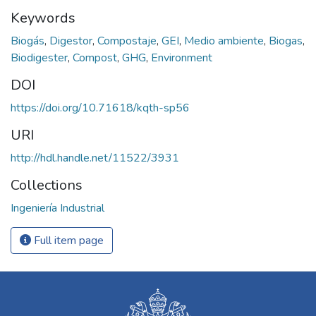
Keywords
Biogás
,
Digestor
,
Compostaje
,
GEI
,
Medio ambiente
,
Biogas
,
Biodigester
,
Compost
,
GHG
,
Environment
DOI
https://doi.org/10.71618/kqth-sp56
URI
http://hdl.handle.net/11522/3931
Collections
Ingeniería Industrial
Full item page