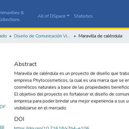
mmunities &
All of DSpace
Statistics
ollections
ado
Diseño de Comunicación Visual
Maravilla de caléndula
Abstract
Maravilla de caléndula es un proyecto de diseño que traba
empresa Phytocosmeticos, la cual es una marca que se en
cosméticos naturales a base de las propiedades beneficio
El objetivo del proyecto es fortalecer el diseño de comuni
empresa para poder brindar una mejor experiencia a sus us
PDF
visibilizarse en el mercado.
DOI
B)
https://doi.org/10.71618/x7b4-e106