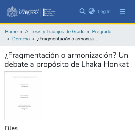
(current)
Log In
Communities
&
Home
A. Tesis y Trabajos de Grado
Pregrado
Collections
Derecho
¿Fragmentación o armonización? Un debate a propósito de Lhaka Honkat
All of DSpace
¿Fragmentación o armonización? Un
Statistics
debate a propósito de Lhaka Honkat
Files