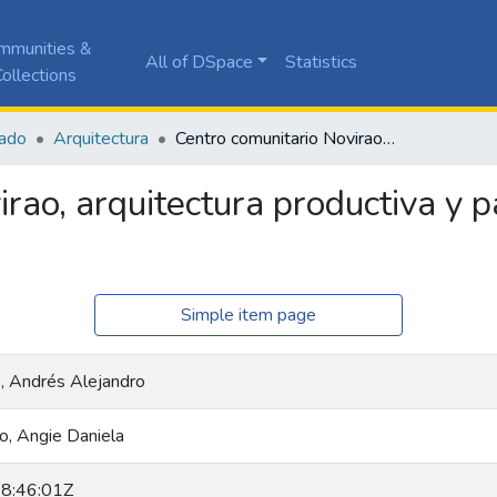
mmunities &
All of DSpace
Statistics
ollections
ado
Arquitectura
Centro comunitario Novirao, arquitectura productiva y participativa para la zona rural
rao, arquitectura productiva y pa
Simple item page
, Andrés Alejandro
o, Angie Daniela
8:46:01Z