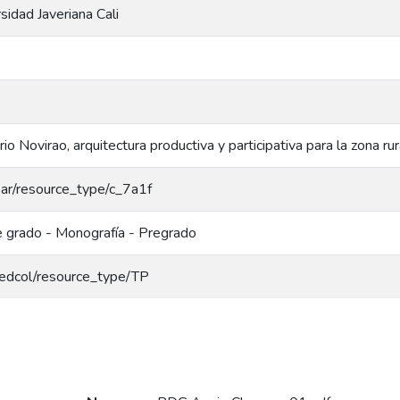
rsidad Javeriana Cali
io Novirao, arquitectura productiva y participativa para la zona rur
coar/resource_type/c_7a1f
e grado - Monografía - Pregrado
/redcol/resource_type/TP