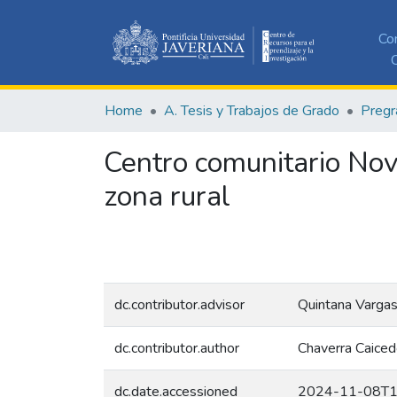
Co
C
Home
A. Tesis y Trabajos de Grado
Pregr
Centro comunitario Novi
zona rural
dc.contributor.advisor
Quintana Vargas
dc.contributor.author
Chaverra Caiced
dc.date.accessioned
2024-11-08T1