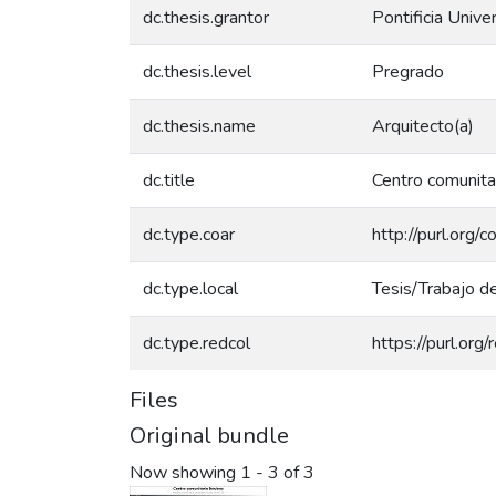
dc.thesis.grantor
Pontificia Unive
dc.thesis.level
Pregrado
dc.thesis.name
Arquitecto(a)
dc.title
Centro comunitar
dc.type.coar
http://purl.org/
dc.type.local
Tesis/Trabajo d
dc.type.redcol
https://purl.org
Files
Original bundle
Now showing
1 - 3 of 3