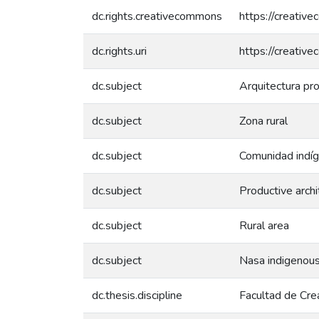
dc.rights.creativecommons
https://creativ
dc.rights.uri
https://creativ
dc.subject
Arquitectura pr
dc.subject
Zona rural
dc.subject
Comunidad indí
dc.subject
Productive archi
dc.subject
Rural area
dc.subject
Nasa indigenou
dc.thesis.discipline
Facultad de Crea