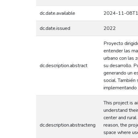
dc.date.available
2024-11-08T1
dc.date.issued
2022
Proyecto dirigi
entender las man
urbano con las z
dc.description.abstract
su desarrollo. P
generando un es
social. También 
implementando n
This project is 
understand their
center and rural
dc.description.abstracteng
reason, the proj
space where user