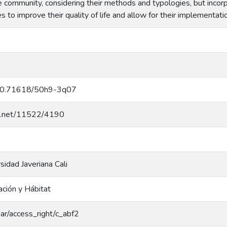
 community, considering their methods and typologies, but incorp
 to improve their quality of life and allow for their implementati
g/10.71618/50h9-3q07
dle.net/11522/4190
rsidad Javeriana Cali
ación y Hábitat
coar/access_right/c_abf2