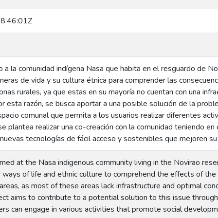
8:46:01Z
do a la comunidad indígena Nasa que habita en el resguardo de No
eras de vida y su cultura étnica para comprender las consecuenci
onas rurales, ya que estas en su mayoría no cuentan con una infra
or esta razón, se busca aportar a una posible solución de la probl
pacio comunal que permita a los usuarios realizar diferentes act
se plantea realizar una co-creación con la comunidad teniendo en
uevas tecnologías de fácil acceso y sostenibles que mejoren su 
aimed at the Nasa indigenous community living in the Novirao rese
 ways of life and ethnic culture to comprehend the effects of th
 areas, as most of these areas lack infrastructure and optimal con
ect aims to contribute to a potential solution to this issue throu
s can engage in various activities that promote social developme