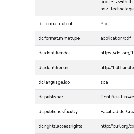
process with the
new technologies
dc.format.extent
8 p.
dc.format.mimetype
application/pdf
dc.identifier.doi
https://doi.or
dc.identifier.uri
http://hdl.han
dc.language.iso
spa
dc.publisher
Pontificia Unive
dc.publisher.faculty
Facultad de Cre
dc.rights.accessrights
http://purl.org/