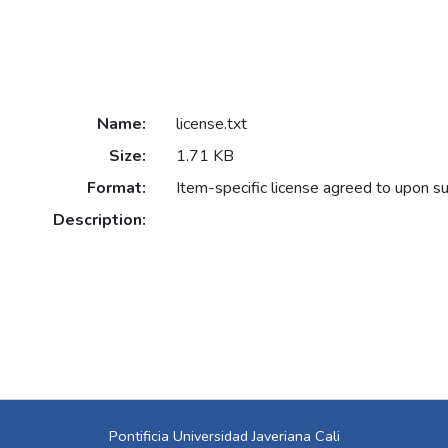
Name:
license.txt
Size:
1.71 KB
Format:
Item-specific license agreed to upon s
Description:
Pontificia Universidad Javeriana Cali