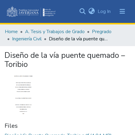
(current)
Log In
Communities
&
Home
A. Tesis y Trabajos de Grado
Pregrado
Collections
Ingeniería Civil
Diseño de la vía puente quemado – Toribio
All of DSpace
Diseño de la vía puente quemado –
Statistics
Toribio
Files