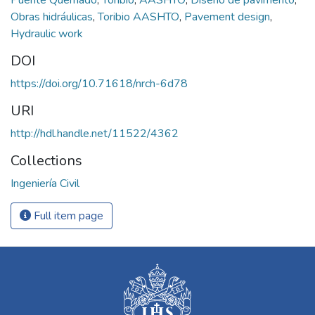
Puente Quemado
,
Toribio
,
AASHTO
,
Diseño de pavimento
,
Obras hidráulicas
,
Toribio AASHTO
,
Pavement design
,
Hydraulic work
DOI
https://doi.org/10.71618/nrch-6d78
URI
http://hdl.handle.net/11522/4362
Collections
Ingeniería Civil
Full item page