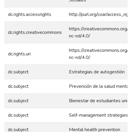
dc.rights.accessrights
http://purl.org/coar/access_rig
https://creativecommons.org/l
dc.rights.creativecommons
nc-nd/4.0/
https://creativecommons.org/l
dc.rights.uri
nc-nd/4.0/
dc.subject
Estrategias de autogestión
dc.subject
Prevención de la salud mental
dc.subject
Bienestar de estudiantes unive
dc.subject
Self-management strategies
dc.subject
Mental health prevention