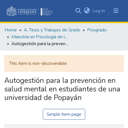
(current)
Log In
Communities
&
Home
A. Tesis y Trabajos de Grado
Posgrado
Collections
Maestría en Psicología de la Salud
All of DSpace
Autogestión para la prevención en salud mental en estudiantes de una universidad de Popayán
Statistics
This item is non-discoverable
Autogestión para la prevención en
salud mental en estudiantes de una
universidad de Popayán
Simple item page