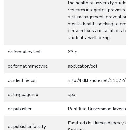
the health of university studen
research integrates previous s
self-management, prevention,
mental health, seeking to pro
perspectives and solutions to
students' well-being.
dc.format.extent
63 p.
dc.format.mimetype
application/pdf
dc.identifier.uri
http://hdl.handle.net/11522/
dc.language.iso
spa
dc.publisher
Pontificia Universidad Javeriana
Facultad de Humanidades y Ci
dc.publisher.faculty
Sociales