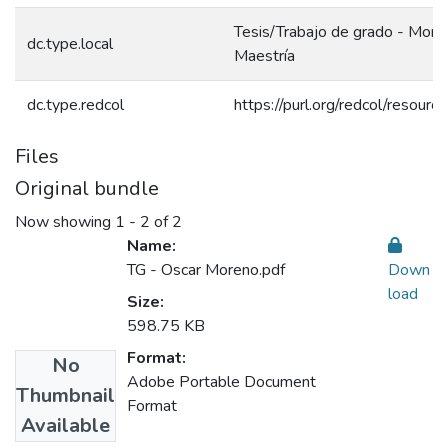
Tesis/Trabajo de grado - Monog
dc.type.local
Maestría
dc.type.redcol
https://purl.org/redcol/resour
Files
Original bundle
Now showing
1 - 2 of 2
Name:
TG - Oscar Moreno.pdf
Down
load
Size:
598.75 KB
Format:
No
Adobe Portable Document
Thumbnail
Format
Available