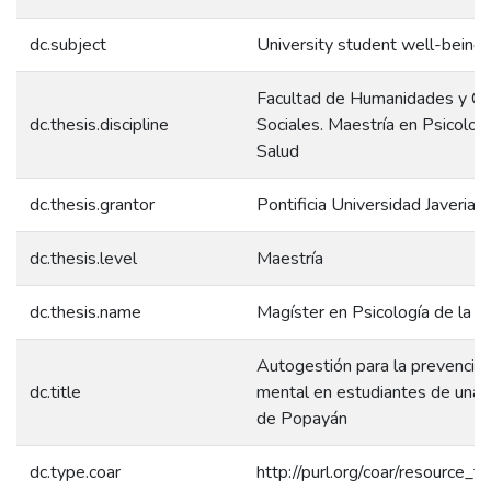
dc.subject
University student well-being
Facultad de Humanidades y Ci
dc.thesis.discipline
Sociales. Maestría en Psicologí
Salud
dc.thesis.grantor
Pontificia Universidad Javeriana
dc.thesis.level
Maestría
dc.thesis.name
Magíster en Psicología de la S
Autogestión para la prevención
dc.title
mental en estudiantes de una 
de Popayán
dc.type.coar
http://purl.org/coar/resource_t