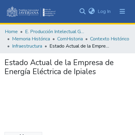
(current)
Log In
Communities
&
Home
E. Producción Intelectual General
Collections
Memoria Histórica
ComHistoria
Contexto Histórico
All of DSpace
Infraestructura
Estado Actual de la Empresa de Energía Eléctrica de Ipiales
Statistics
Estado Actual de la Empresa de
Energía Eléctrica de Ipiales