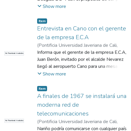
del programa de inauguración del
Show more
aeropuerto Cano.
Item
Entrevista en Cano con el gerente
de la empresa E.C.A
(
Pontificia Universidad Javeriana de Cali
,
2017
Informa que el gerente de la empresa E.C.A,
)
COMHISTORIA
No Thumbnail Available
Juan Berón, invitado por el alcalde Nevarez
llegó al aeropuerto Cano para una mesa
redonda para establecer los problemas y
Show more
solicitudes de Nariño con respecto a los
trabajos de ampliación y acondicionamiento
Item
de la actual pista para el servicio de aviones
A finales de 1967 se instalará una
pesados y rápidos. Se publica la propuesta
moderna red de
de los ingenieros y arquitectos de Nariño en
telecomunicaciones
la cual se solicita el desarrollo de los
(
Pontificia Universidad Javeriana de Cali
,
No Thumbnail Available
trabajos.
2017
Nariño podría comunicarse con cualquier país
)
COMHISTORIA