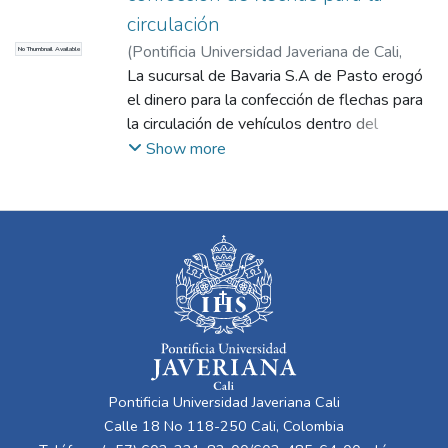
pequeños propietarios a los que ha ubicado
circulación
en terrenos que anteriormente estaban
(
Pontificia Universidad Javeriana de Cali
,
No Thumbnail Available
escriturados a favor de particulares
2017
La sucursal de Bavaria S.A de Pasto erogó
)
COMHISTORIA
ausentistas, que perdieran el derecho de
el dinero para la confección de flechas para
dominio por inexplotación de los
la circulación de vehículos dentro del
correspondientes fundos.
perímetro urbano, lo mismo que paraderos
Show more
de buses, zonas prohibidas, zonas escolares
y militares.
Pontificia Universidad Javeriana Cali
Calle 18 No 118-250 Cali, Colombia