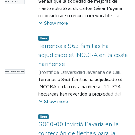
2017
Señala que la sociedad de mejoras de
)
COMHISTORIA
No Thumbnail Available
Pasto solicitó al dr. Carlos César Puyana
reconsiderar su renuncia irrevocable. La
solicitud se soporta en el interés de que el
Show more
dr. Puyana continúe al frente de la obra de
la biblioteca que se viene adelantado con
Item
éxito. Exalta la función de la biblioteca,
Terrenos a 963 familias ha
iniciativa de Puyana, y que servirá para el
adjudicado el INCORA en la costa
adelanto y progreso intelectual de las
nariñense
clases menos favorecidas.
(
Pontificia Universidad Javeriana de Cali
,
No Thumbnail Available
2017
Terrenos a 963 familias ha adjudicado el
)
COMHISTORIA
INCORA en la costa nariñense. 11. 734
hectáreas han revertido a propiedad del
estado por inexplotación. Síntesis de las
Show more
actividades en Incora en la zona pacifico
Informa que en 5 años de labores el incora
Item
ha adjudicado parcelas de diferentes
6.000-00 Invirtió Bavaria en la
extensión a 963 familias de campesinos y
confección de flechas para la