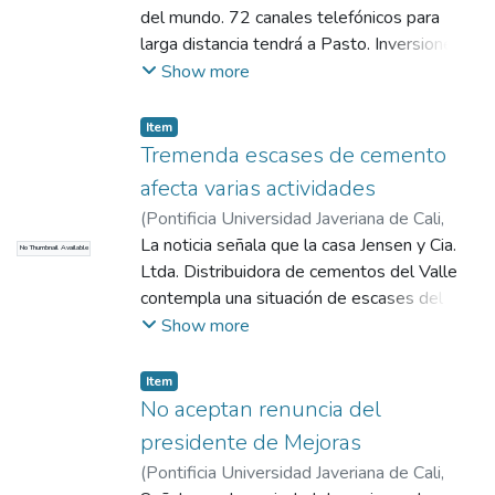
del mundo. 72 canales telefónicos para
larga distancia tendrá a Pasto. Inversiones
de más de tres millones en edificaciones en
Show more
marcha. Nariño podrá dar por terminado una
etapa de aislamiento con el resto del país y
Item
otros países. Para su interconexión con la
Tremenda escases de cemento
zona occidental del país utilizará 4 torres
afecta varias actividades
repetidoras.
(
Pontificia Universidad Javeriana de Cali
,
2017
La noticia señala que la casa Jensen y Cia.
)
COMHISTORIA
No Thumbnail Available
Ltda. Distribuidora de cementos del Valle
contempla una situación de escases del
artículo sin motivo explicable. Esta situación
Show more
ha afectado la economía del departamento
y en la ejecución de obras.
Item
No aceptan renuncia del
presidente de Mejoras
(
Pontificia Universidad Javeriana de Cali
,