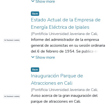
Informa que INSFOPAL proyecta un
Show more
ambicioso plan de obras sanitarias que
solucionará en término de dos años la
Item
totalidad de los problemas de acueducto y
Estado Actual de la Empresa de
alcantarillado del perímetro urbano y
Energía Eléctrica de Ipiales
suburbano del municipio. El gerente es
(
Pontificia Universidad Javeriana de Cali
,
partidario de que el acueducto de Pasto
2017
Informe del administrador de la empresa
)
COMHISTORIA
No Thumbnail Available
continué asociado a la nación no solo por las
general de accionistas en su sesión ordinaria
conveniencias técnicas y económicas sino
del 6 de febrero de 1954. Se publica en su
por cuanto hay compromisos de índole legal
totalidad el informe presentado por
Show more
y contractual. Se prevé la construcción de la
Constantino Guerrero, administrador.
planta de tratamiento en Mijitayo
Item
Inauguración Parque de
Atracciones en Cali
(
Pontificia Universidad Javeriana de Cali
,
2017
Aviso acerca de la gran inauguración del
)
COMHISTORIA
No Thumbnail Available
parque de atracciones en Cali.