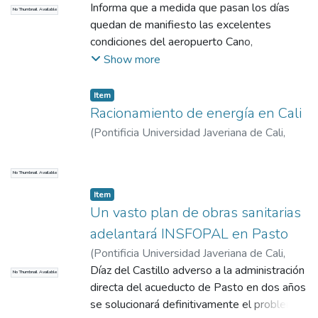
2017
Informa que a medida que pasan los días
)
COMHISTORIA
No Thumbnail Available
quedan de manifiesto las excelentes
condiciones del aeropuerto Cano,
registrando mayor movimiento de naves y
Show more
de pasajeros.
Item
Racionamiento de energía en Cali
(
Pontificia Universidad Javeriana de Cali
,
2017
)
COMHISTORIA
No Thumbnail Available
Item
Un vasto plan de obras sanitarias
adelantará INSFOPAL en Pasto
(
Pontificia Universidad Javeriana de Cali
,
2017
Díaz del Castillo adverso a la administración
)
COMHISTORIA
No Thumbnail Available
directa del acueducto de Pasto en dos años
se solucionará definitivamente el problema