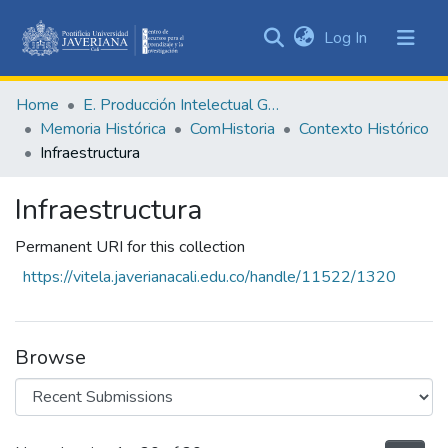
(current)
Log In
Communities
&
Home
E. Producción Intelectual General
Collections
Memoria Histórica
ComHistoria
Contexto Histórico
All of DSpace
Infraestructura
Statistics
Infraestructura
Permanent URI for this collection
https://vitela.javerianacali.edu.co/handle/11522/1320
Browse