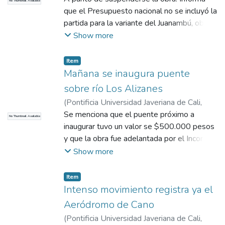
No Thumbnail Available
que el Presupuesto nacional no se incluyó la
partida para la variante del Juanambú, obra
que lleva 11 km construidos con un costo
Show more
de un millón doscientos mil pesos. Se
realizan gestiones para evitar la suspensión
Item
de la obra lo cual traería prejuicios para la
Mañana se inaugura puente
comunicación terrestre con el norte.
sobre río Los Alizanes
(
Pontificia Universidad Javeriana de Cali
,
2017
Se menciona que el puente próximo a
)
COMHISTORIA
No Thumbnail Available
inaugurar tuvo un valor se $500.000 pesos
y que la obra fue adelantada por el Incora. El
puente une al contro rural que están
Show more
construyendo los colonos de Los Alizanes,
con la carretera que partiendo del kilómetro
Item
10 de la carretera al sur une a Cruz de
Intenso movimiento registra ya el
Amarillo, Río Bobo, Santa Barbara y Los
Aeródromo de Cano
Alizanes.
(
Pontificia Universidad Javeriana de Cali
,