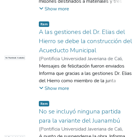
millones destinados a materiales y tres
millones a pago de obreros a 44.987
Show more
metros cuadrados llegó el área total
construida en 1966. Informa sobre los
Item
recursos que se movilizaron en Pasto en la
A las gestiones del Dr. Elias del
industria de la construcción que según el
Hierro se debe la construcción del
DANE fueron de $9.957.000. Las
Acueducto Municipal
construcciones realizadas fueron: vivienda,
(
Pontificia Universidad Javeriana de Cali
,
No Thumbnail Available
hoteles, industrias, bodegas, almacenes,
2017
Mensajes de felicitación fueron enviados
)
COMHISTORIA
educacional.
Informa que gracias a las gestiones Dr. Elias
del Hierro como miembro de la junta
Nacional para de fomento municipal, se
Show more
puede contemplar ahora el acueducto
municipal en Ancuya.
Item
No se incluyó ninguna partida
para la variante del Juanambú
(
Pontificia Universidad Javeriana de Cali
,
2017
A punto de suspenderse la obra. Informa
)
COMHISTORIA