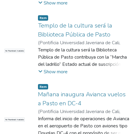
material plástico que serán ubicadas en el
Show more
atrio del Palacio de la Gobernación, estos
presentes los entrega la Cámara de
Item
Comercio de Pasto por sus 50 años de
Templo de la cultura será la
labores.
Biblioteca Pública de Pasto
(
Pontificia Universidad Javeriana de Cali
,
2017
Templo de la cultura será la Biblioteca
)
COMHISTORIA
No Thumbnail Available
Pública de Pasto contribuya con la “Marcha
del ladrillo” Estado actual de suscripción. En
Pasto se construye la biblioteca pública y el
Show more
periódico ha realizado una campaña llamada
“marcha del ladrillo” para que los ciudadanos
Item
se vinculen con la construcción donando
Mañana inaugura Avianca vuelos
ladrillos. 4 ladrillos valen $1. Está el listado
a Pasto en DC-4
de las personas que han realizado las
(
Pontificia Universidad Javeriana de Cali
,
donaciones.
2017
Informa del inicio de operaciones de Avianca
)
COMHISTORIA
No Thumbnail Available
en el aeropuerto de Pasto con aviones tipo
Douglas DC-4 con el propósito de ser parte