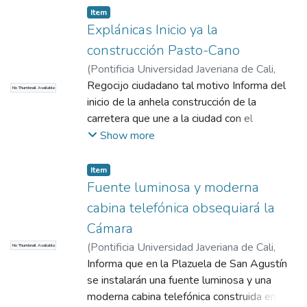
Item
Explánicas Inicio ya la
construcción Pasto-Cano
(
Pontificia Universidad Javeriana de Cali
,
2017
Regocijo ciudadano tal motivo Informa del
)
COMHISTORIA
No Thumbnail Available
inicio de la anhela construcción de la
carretera que une a la ciudad con el
aeropuerto Cano. La firma Explanicas S.A
Show more
de Medellín será la encargada de entregar
el tiempo estipulado.
Item
Fuente luminosa y moderna
cabina telefónica obsequiará la
Cámara
(
Pontificia Universidad Javeriana de Cali
,
No Thumbnail Available
2017
Informa que en la Plazuela de San Agustín
)
COMHISTORIA
se instalarán una fuente luminosa y una
moderna cabina telefónica construida en