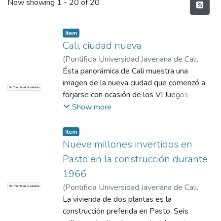
Recent Submissions
Now showing
1 - 20 of 20
Item
Cali, ciudad nueva
(
Pontificia Universidad Javeriana de Cali
,
2017
Ésta panorámica de Cali muestra una
)
COMHISTORIA
imagen de la nueva ciudad que comenzó a
No Thumbnail Available
forjarse con ocasión de los VI Juegos
Panamericanos. Concluido el certamen
Show more
deportivo, la ciudad demanda la continuación
del mismo ritmo en materia de inversiones
Item
públicas y privadas. En respuesta a esas
Nueve millones invertidos en
inquietudes, el alcalde Carlos Holguín Sardi,
Pasto en la construcción durante
anunció ayer, la iniciación del plan
1966
“Continuemos”, en virtud del cual se hará
(
Pontificia Universidad Javeriana de Cali
,
No Thumbnail Available
una inversión de 200 millones de pesos en
2017
La vivienda de dos plantas es la
)
COMHISTORIA
tres años.
construcción preferida en Pasto. Seis