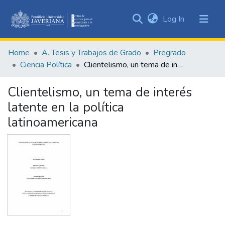
(current)
Log In
Communities
&
Home
A. Tesis y Trabajos de Grado
Pregrado
Collections
Ciencia Política
Clientelismo, un tema de interés latente en la política latinoamericana
All of DSpace
Clientelismo, un tema de interés
Statistics
latente en la política
latinoamericana