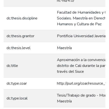
nc-nd/4.0/
Facultad de Humanidades y Ci
dc.thesis.discipline
Sociales. Maestría en Derecho
Humanos y Cultura de Paz
dc.thesis.grantor
Pontificia Universidad Javeriana
dc.thesis.level
Maestría
Aproximación a la convivencia 
dc.title
distrito de Cali durante la pan
través del Siuce
dc.type.coar
http://purl.org/coar/resource_t
Tesis/Trabajo de grado - Monog
dc.type.local
Maestría