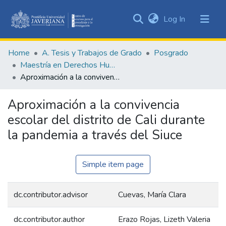
(current)
Log In
Communities
&
Home
A. Tesis y Trabajos de Grado
Posgrado
Collections
Maestría en Derechos Humanos y Cultura de Paz
All of DSpace
Aproximación a la convivencia escolar del distrito de Cali durante la pandemia a través del Siuce
Statistics
Aproximación a la convivencia
escolar del distrito de Cali durante
la pandemia a través del Siuce
Simple item page
dc.contributor.advisor
Cuevas, María Clara
dc.contributor.author
Erazo Rojas, Lizeth Valeria