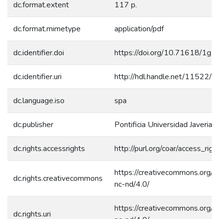
dc.format.extent
117 p.
dc.format.mimetype
application/pdf
dc.identifier.doi
https://doi.org/10.71618/1g
dc.identifier.uri
http://hdl.handle.net/11522/
dc.language.iso
spa
dc.publisher
Pontificia Universidad Javeriana
dc.rights.accessrights
http://purl.org/coar/access_rig
https://creativecommons.org/l
dc.rights.creativecommons
nc-nd/4.0/
https://creativecommons.org/l
dc.rights.uri