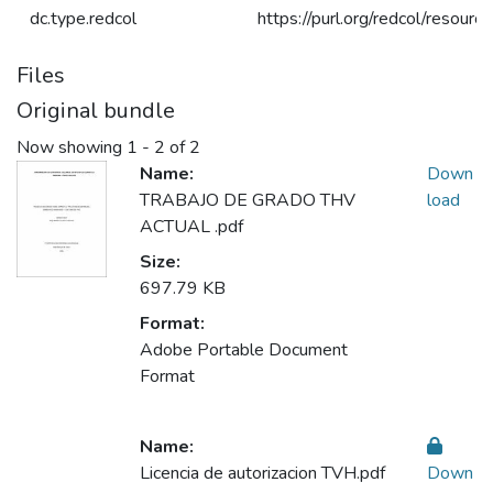
dc.type.redcol
https://purl.org/redcol/resour
Files
Original bundle
Now showing
1 - 2 of 2
Name:
Down
TRABAJO DE GRADO THV
load
ACTUAL .pdf
Size:
697.79 KB
Format:
Adobe Portable Document
Format
Name:
Licencia de autorizacion TVH.pdf
Down