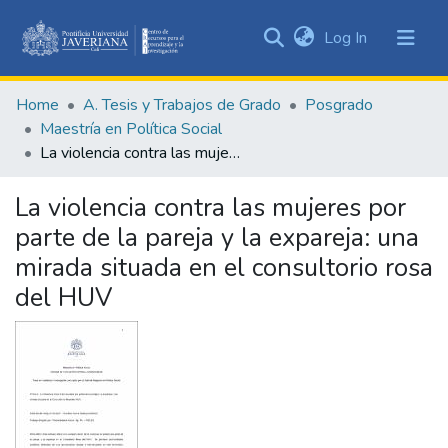
(current)
Log In
Communities
&
Home
A. Tesis y Trabajos de Grado
Posgrado
Collections
Maestría en Política Social
All of DSpace
La violencia contra las mujeres por parte de la pareja y la expareja: una mirada situada en el consultorio rosa del HUV
Statistics
La violencia contra las mujeres por
parte de la pareja y la expareja: una
mirada situada en el consultorio rosa
del HUV