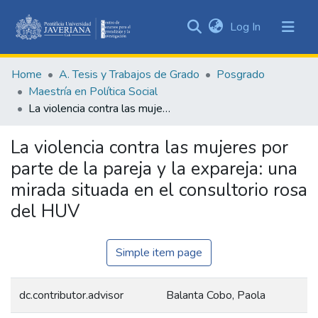
(current)
Log In
Communities
&
Home
A. Tesis y Trabajos de Grado
Posgrado
Collections
Maestría en Política Social
All of DSpace
La violencia contra las mujeres por parte de la pareja y la expareja: una mirada situada en el consultorio rosa del HUV
Statistics
La violencia contra las mujeres por
parte de la pareja y la expareja: una
mirada situada en el consultorio rosa
del HUV
Simple item page
dc.contributor.advisor
Balanta Cobo, Paola