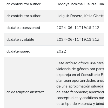
dc.contributor.author
Bedoya Inchima, Claudia Liliana
dc.contributor.author
Holguín Rosero, Keila Ginett
dc.date.accessioned
2024-06-11T19:19:21Z
dc.date.available
2024-06-11T19:19:21Z
dc.date.issued
2022
Este artículo ofrece una caracte
violencia de género por parte d
expareja en el Consultorio Ro
plantean oportunidades analíti
de una aproximación situada e 
dc.description.abstract
de este fenómeno; aportando
conceptuales y analíticos para 
este tipo de violencia y brinda