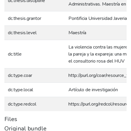
dc.thesis.discipline
Administrativas. Maestría en Po
dc.thesis.grantor
Pontificia Universidad Javeriana
dc.thesis.level
Maestría
La violencia contra las mujeres
dc.title
la pareja y la expareja: una mir
el consultorio rosa del HUV
dc.type.coar
http://purl.org/coar/resource_
dc.type.local
Artículo de investigación
dc.type.redcol
https://purl.org/redcol/resour
Files
Original bundle