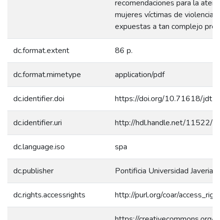
recomendaciones para la atenc
mujeres víctimas de violencia 
expuestas a tan complejo pro
dc.format.extent
86 p.
dc.format.mimetype
application/pdf
dc.identifier.doi
https://doi.org/10.71618/jdt
dc.identifier.uri
http://hdl.handle.net/11522/
dc.language.iso
spa
dc.publisher
Pontificia Universidad Javeriana
dc.rights.accessrights
http://purl.org/coar/access_rig
https://creativecommons.org/l