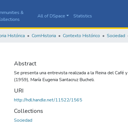
mmunities &
All of DSpace
Statistics
ollections
ia Histórica
ComHistoria
Contexto Histórico
Sociedad
Abstract
Se presenta una entrevista realizada a la Reina del Café 
(1959), María Eugenia Santacruz Bucheli.
URI
http://hdl.handle.net/11522/1565
Collections
Sociedad