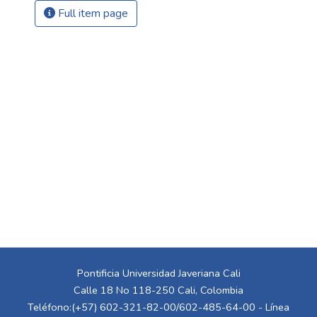
Full item page
Pontificia Universidad Javeriana Cali
Calle 18 No 118-250 Cali, Colombia
Teléfono:(+57) 602-321-82-00/602-485-64-00 - Línea