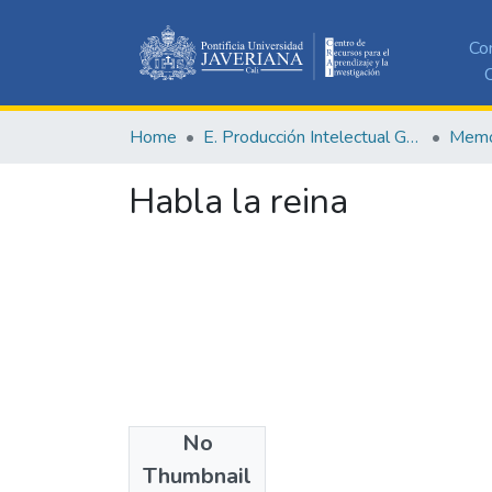
Co
C
Home
E. Producción Intelectual General
Memor
Habla la reina
No
Date
Thumbnail
1958