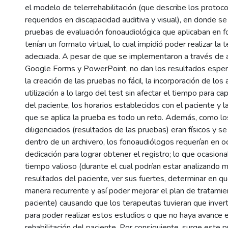
el modelo de telerrehabilitación (que describe los protoc
requeridos en discapacidad auditiva y visual), en donde se
pruebas de evaluación fonoaudiológica que aplicaban en fo
tenían un formato virtual, lo cual impidió poder realizar la 
adecuada. A pesar de que se implementaron a través de 
Google Forms y PowerPoint, no dan los resultados esper
la creación de las pruebas no fácil, la incorporación de los
utilización a lo largo del test sin afectar el tiempo para c
del paciente, los horarios establecidos con el paciente y la
que se aplica la prueba es todo un reto. Además, como lo
diligenciados (resultados de las pruebas) eran físicos y 
dentro de un archivero, los fonoaudiólogos requerían en 
dedicación para lograr obtener el registro; lo que ocasion
tiempo valioso (durante el cual podrían estar analizando 
resultados del paciente, ver sus fuertes, determinar en q
manera recurrente y así poder mejorar el plan de tratami
paciente) causando que los terapeutas tuvieran que invert
para poder realizar estos estudios o que no haya avance 
rehabilitación del paciente. Por consiguiente, surge este