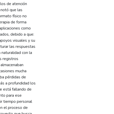
olos de atención
 notó que las
rmato físico no
terapia de forma
aplicaciones como
ados, debido a que:
 apoyos visuales y su
apturar las respuestas
 naturalidad con la
s registros
se almacenaban
ocasiones mucha
aba pérdidas de
más a profundidad los
ue está fallando de
ento para ese
ir tiempo personal
en el proceso de
 proyecto que busca