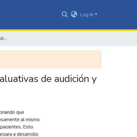
Log In
Sistema para implementación virtual de las pruebas evaluativas de audición y lenguaje para niños
luativas de audición y
ionando que
zosamente al mismo
 pacientes. Esto
nzara a desarrollo