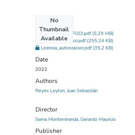
No
Files
Thumbnail
Proyecto-SITEFODI.pdf
(5.29 MB)
Available
Articulo_cientifico.pdf
(255.24 KB)
Licencia_autorizacion.pdf
(35.2 KB)
Date
2022
Authors
Reyes Leyton, Juan Sebastián
Director
Sarria Montemiranda, Gerardo Mauricio
Publisher