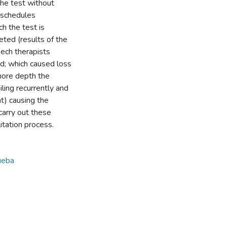
the test without
e schedules
h the test is
eted (results of the
eech therapists
rd; which caused loss
 more depth the
iling recurrently and
t) causing the
carry out these
litation process.
ueba