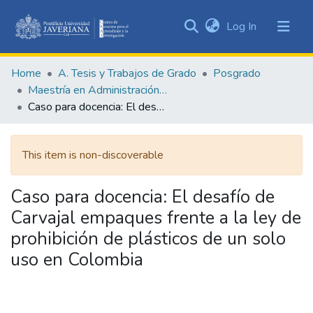
(current)
Log In
Communities
&
Home
A. Tesis y Trabajos de Grado
Posgrado
Collections
Maestría en Administración de Empresas
All of DSpace
Caso para docencia: El desafío de Carvajal empaques frente a la ley de prohibición de plásticos de un solo uso en Colombia
Statistics
This item is non-discoverable
Caso para docencia: El desafío de
Carvajal empaques frente a la ley de
prohibición de plásticos de un solo
uso en Colombia