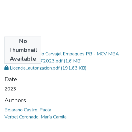
No
Files
Thumbnail
Trabajo de grado Carvajal Empaques PB - MCV MBA
Available
entrega final 17072023.pdf
(1.6 MB)
Licencia_autorizacion.pdf
(191.63 KB)
Date
2023
Authors
Bejarano Castro, Paola
Verbel Coronado, María Camila