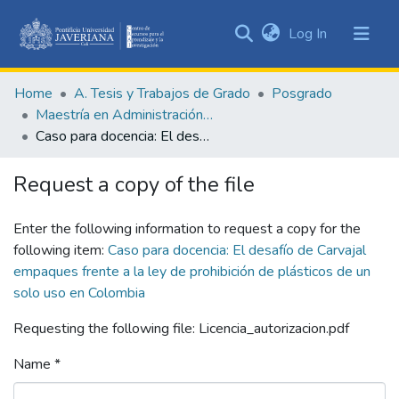
(current)
Log In
Communities
&
Home
A. Tesis y Trabajos de Grado
Posgrado
Collections
Maestría en Administración de Empresas
All of DSpace
Caso para docencia: El desafío de Carvajal empaques frente a la ley de prohibición de plásticos de un solo uso en Colombia
Statistics
Request a copy of the file
Enter the following information to request a copy for the
following item:
Caso para docencia: El desafío de Carvajal
empaques frente a la ley de prohibición de plásticos de un
solo uso en Colombia
Requesting the following file: Licencia_autorizacion.pdf
Name *