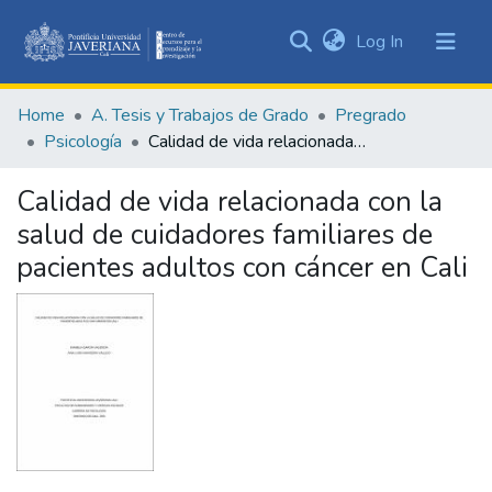
(current)
Log In
Communities
&
Home
A. Tesis y Trabajos de Grado
Pregrado
Collections
Psicología
Calidad de vida relacionada con la salud de cuidadores familiares de pacientes adultos con cáncer en Cali
All of DSpace
Calidad de vida relacionada con la
Statistics
salud de cuidadores familiares de
pacientes adultos con cáncer en Cali