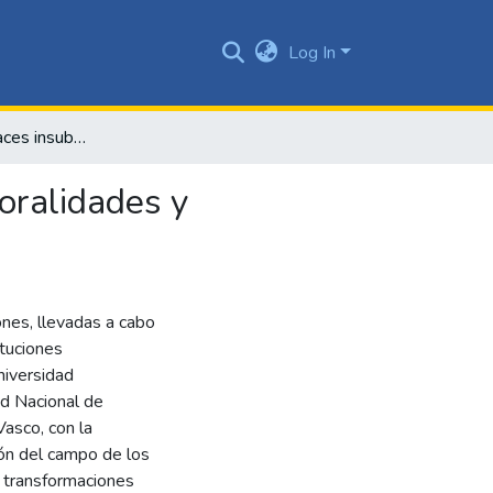
Log In
Paz decolonial, paces insubordinadas. Conceptos, temporalidades y epistemologías
oralidades y
nes, llevadas a cabo
ituciones
niversidad
ad Nacional de
Vasco, con la
ión del campo de los
s transformaciones