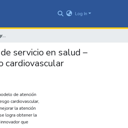
Log In
Modelo de atención integral en salud para prestadores de servicio en salud – MAI modelo de atención en salud a pacientes con riesgo cardiovascular enfocado en la cuádruple meta
de servicio en salud –
o cardiovascular
modelo de atención
esgo cardiovascular,
ejorar la atención
se logra obtener la
 innovador que