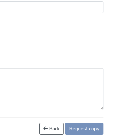
Back
Request copy