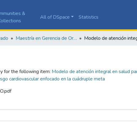
mmunities &
All of DSpace
Statistics
ollections
rado
Maestría en Gerencia de Organizaciones de Salud
y for the following item:
Modelo de atención integral en salud pa
esgo cardiovascular enfocado en la cuádruple meta
SO.pdf