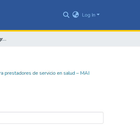
Log In
Modelo de atención integral en salud para prestadores de servicio en salud – MAI modelo de atención en salud a pacientes con riesgo cardiovascular enfocado en la cuádruple meta
ra prestadores de servicio en salud – MAI