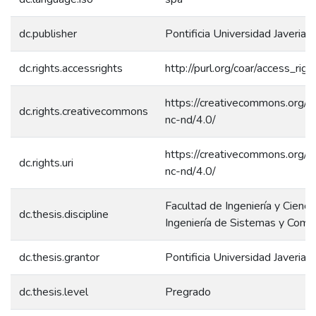
dc.publisher
Pontificia Universidad Javeriana
dc.rights.accessrights
http://purl.org/coar/access_rig
https://creativecommons.org/l
dc.rights.creativecommons
nc-nd/4.0/
https://creativecommons.org/l
dc.rights.uri
nc-nd/4.0/
Facultad de Ingeniería y Ciencia
dc.thesis.discipline
Ingeniería de Sistemas y Comp
dc.thesis.grantor
Pontificia Universidad Javeriana
dc.thesis.level
Pregrado