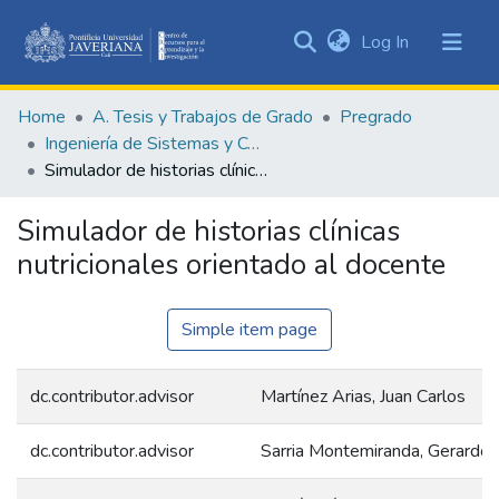
(current)
Log In
Communities
&
Home
A. Tesis y Trabajos de Grado
Pregrado
Collections
Ingeniería de Sistemas y Computación
All of DSpace
Simulador de historias clínicas nutricionales orientado al docente
Statistics
Simulador de historias clínicas
nutricionales orientado al docente
Simple item page
dc.contributor.advisor
Martínez Arias, Juan Carlos
dc.contributor.advisor
Sarria Montemiranda, Gerardo 