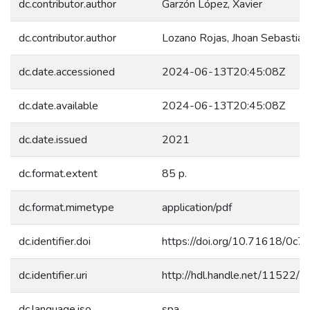
dc.contributor.author
Garzón López, Xavier
dc.contributor.author
Lozano Rojas, Jhoan Sebastian
dc.date.accessioned
2024-06-13T20:45:08Z
dc.date.available
2024-06-13T20:45:08Z
dc.date.issued
2021
dc.format.extent
85 p.
dc.format.mimetype
application/pdf
dc.identifier.doi
https://doi.org/10.71618/0c7
dc.identifier.uri
http://hdl.handle.net/11522/
dc.language.iso
spa