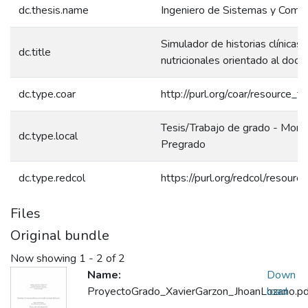
dc.thesis.name
Ingeniero de Sistemas y Comp
Simulador de historias clínicas
dc.title
nutricionales orientado al doce
dc.type.coar
http://purl.org/coar/resource_t
Tesis/Trabajo de grado - Monog
dc.type.local
Pregrado
dc.type.redcol
https://purl.org/redcol/resour
Files
Original bundle
Now showing
1 - 2 of 2
Name:
Down
ProyectoGrado_XavierGarzon_JhoanLozano.pd
load