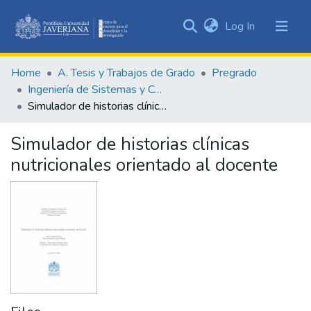
(current)
Log In
Communities
&
Home
A. Tesis y Trabajos de Grado
Pregrado
Collections
Ingeniería de Sistemas y Computación
All of DSpace
Simulador de historias clínicas nutricionales orientado al docente
Statistics
Simulador de historias clínicas
nutricionales orientado al docente