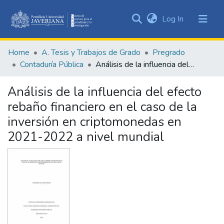
(current)
Log In
Communities
&
Home
A. Tesis y Trabajos de Grado
Pregrado
Collections
Contaduría Pública
Análisis de la influencia del efecto rebaño financiero en el caso de la inversión en criptomonedas en 2021-2022 a nivel mundial
All of DSpace
Análisis de la influencia del efecto
Statistics
rebaño financiero en el caso de la
inversión en criptomonedas en
2021-2022 a nivel mundial