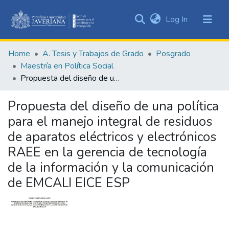
(current)
Log In
Communities
&
Home
A. Tesis y Trabajos de Grado
Posgrado
Collections
Maestría en Política Social
All of DSpace
Propuesta del diseño de una política para el manejo integral de residuos de aparatos eléctricos y electrónicos RAEE en la gerencia de tecnología de la información y la comunicación de EMCALI EICE ESP
Statistics
Propuesta del diseño de una política
para el manejo integral de residuos
de aparatos eléctricos y electrónicos
RAEE en la gerencia de tecnología
de la información y la comunicación
de EMCALI EICE ESP