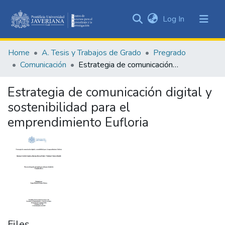
(current)
Log In
Communities
&
Home
A. Tesis y Trabajos de Grado
Pregrado
Collections
Comunicación
Estrategia de comunicación digital y sostenibilidad para el emprendimiento Eufloria
All of DSpace
Estrategia de comunicación digital y
Statistics
sostenibilidad para el
emprendimiento Eufloria
Files