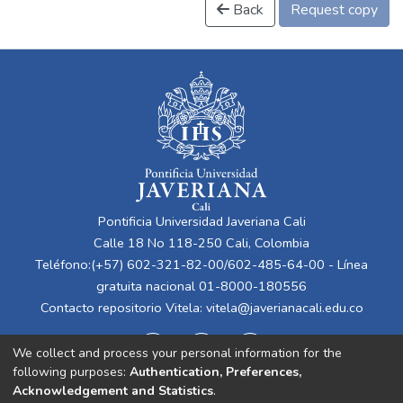
Back
Request copy
Pontificia Universidad Javeriana Cali
Calle 18 No 118-250 Cali, Colombia
Teléfono:(+57) 602-321-82-00/602-485-64-00 - Línea
gratuita nacional 01-8000-180556
Contacto repositorio Vitela:
vitela@javerianacali.edu.co
We collect and process your personal information for the
following purposes:
Authentication, Preferences,
Acknowledgement and Statistics
.