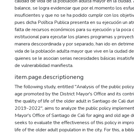
calidad de vida de la población adulta mayor en la ciudad
balance, se logra evidenciar que por el momento los esfu
insuficientes y que no se ha podido cumplir con los objet
pues dicha Política Publica presenta en su ejecución un a
falta de recursos económicos para su ejecución y la poca 
institucional para ejecutar los planes programas y proyec
manera descoordinada y por separado, han ido en detrimen
vida de la población adulta mayor que vive en la ciudad de
quienes se le asocian serias necesidades básicas insatisf
de vulnerabilidad manifiesta.
item.page.descriptioneng
The following study, entitled "Analysis of the public polic
age promoted by the District Mayor's Office and its contri
the quality of life of the older adult in Santiago de Cali du
2019-2022", aims to analyze the public policy implemente
Mayor's Office of Santiago de Cali for aging and old age du
seeks to evaluate the effectiveness of this policy in impro
life of the older adult population in the city. For this, a bi