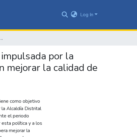
Log In
ejecimiento y vejez impulsada por la alcaldía distrital de Santiago de Cali y su contribución en mejorar la calidad de vida del adulto mayor durante el periodo 2019 – 2022
z impulsada por la
en mejorar la calidad de
 tiene como objetivo
la Alcaldía Distrital
nte el periodo
sta política y a los
era mejorar la