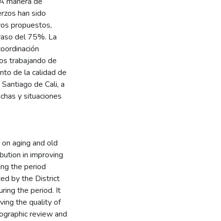
. A manera de
erzos han sido
ivos propuestos,
traso del 75%. La
coordinación
tos trabajando de
to de la calidad de
 Santiago de Cali, a
echas y situaciones
y on aging and old
bution in improving
ring the period
d by the District
ring the period. It
ving the quality of
bliographic review and