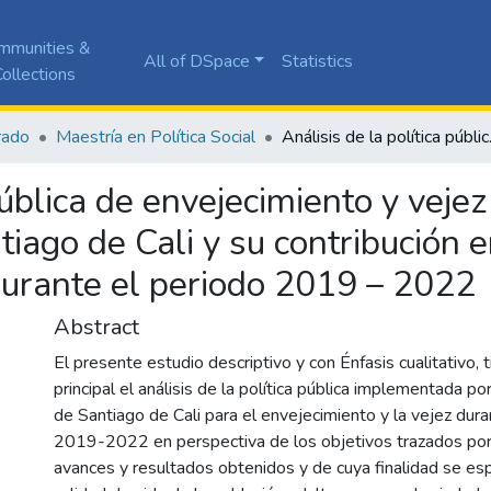
mmunities &
All of DSpace
Statistics
ollections
rado
Maestría en Política Social
Análisis de la política pública de env
pública de envejecimiento y veje
ntiago de Cali y su contribución 
durante el periodo 2019 – 2022
Abstract
El presente estudio descriptivo y con Énfasis cualitativo,
principal el análisis de la política pública implementada por 
de Santiago de Cali para el envejecimiento y la vejez dura
2019-2022 en perspectiva de los objetivos trazados por e
avances y resultados obtenidos y de cuya finalidad se esp