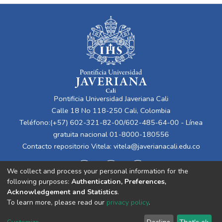
Pontificia Universidad Javeriana Cali
Calle 18 No 118-250 Cali, Colombia
Teléfono:(+57) 602-321-82-00/602-485-64-00 - Línea
gratuita nacional 01-8000-180556
Contacto repositorio Vitela:
vitela@javerianacali.edu.co
We collect and process your personal information for the
following purposes:
Authentication, Preferences,
Acknowledgement and Statistics
.
To learn more, please read our
privacy policy
.
Cookie
Privacy
End User
Send