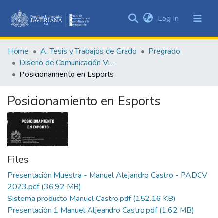
(current)
Log In
Communities
&
Home
A. Tesis y Trabajos de Grado
Pregrado
Collections
Diseño de Comunicación Visual
All of DSpace
Posicionamiento en Esports
Statistics
Posicionamiento en Esports
Files
Presentación Muestra - Manuel Alejandro Castro - PADCV
2023.pdf
(36.92 MB)
Sistema producto Manuel Castro.pdf
(152.16 KB)
Presentación 1 Manuel Aljeandro Castro.pdf
(1.62 MB)