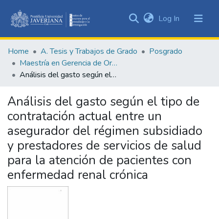
(current)
Log In
Communities
&
Home
A. Tesis y Trabajos de Grado
Posgrado
Collections
Maestría en Gerencia de Organizaciones de Salud
All of DSpace
Análisis del gasto según el tipo de contratación actual entre un asegurador del régimen subsidiado y prestadores de servicios de salud para la atención de pacientes con enfermedad renal crónica
Statistics
Análisis del gasto según el tipo de
contratación actual entre un
asegurador del régimen subsidiado
y prestadores de servicios de salud
para la atención de pacientes con
enfermedad renal crónica