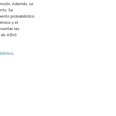
vención. Además, se
erto. Se
iento probabilístico
émico y el
esentan las
s de ABVJ.
ilístico
,