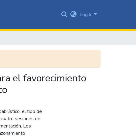
Log In
ra el favorecimiento
co
bilístico, el tipo de
 cuatro sesiones de
imentación. Los
razonamiento