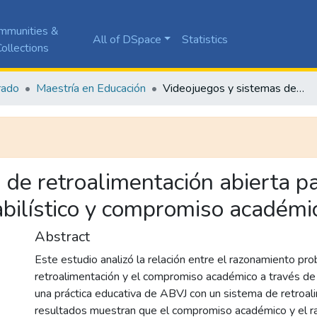
mmunities &
All of DSpace
Statistics
ollections
rado
Maestría en Educación
Videojuegos y sistemas de retroalimentación abierta para el favorecimiento del razonamiento probabilístico y compromiso académico
de retroalimentación abierta pa
bilístico y compromiso académi
Abstract
Este estudio analizó la relación entre el razonamiento proba
retroalimentación y el compromiso académico a través de
una práctica educativa de ABVJ con un sistema de retroal
resultados muestran que el compromiso académico y el 