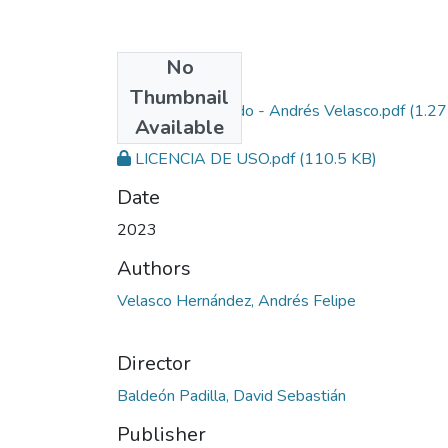
No
Files
Thumbnail
Trabajo de Grado - Andrés Velasco.pdf
(1.27
Available
MB)
LICENCIA DE USO.pdf
(110.5 KB)
Date
2023
Authors
Velasco Hernández, Andrés Felipe
Director
Baldeón Padilla, David Sebastián
Publisher