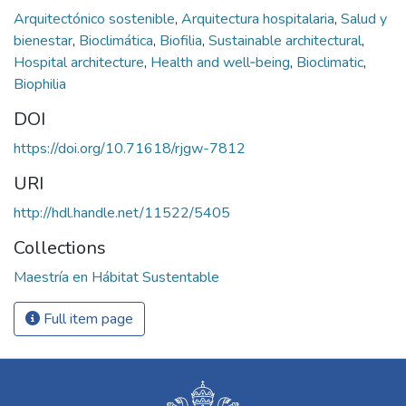
Arquitectónico sostenible
,
Arquitectura hospitalaria
,
Salud y
bienestar
,
Bioclimática
,
Biofilia
,
Sustainable architectural
,
Hospital architecture
,
Health and well‑being
,
Bioclimatic
,
Biophilia
DOI
https://doi.org/10.71618/rjgw-7812
URI
http://hdl.handle.net/11522/5405
Collections
Maestría en Hábitat Sustentable
Full item page