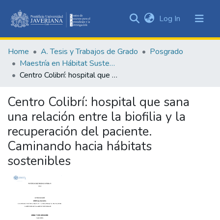
(current)
Log In
Communities
&
Home
A. Tesis y Trabajos de Grado
Posgrado
Collections
Maestría en Hábitat Sustentable
All of DSpace
Centro Colibrí: hospital que sana una relación entre la biofilia y la recuperación del paciente. Caminando hacia hábitats sostenibles
Statistics
Centro Colibrí: hospital que sana
una relación entre la biofilia y la
recuperación del paciente.
Caminando hacia hábitats
sostenibles