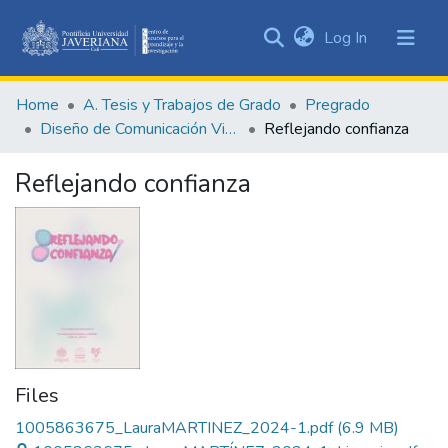
(current)
Log In
Communities
&
Home
A. Tesis y Trabajos de Grado
Pregrado
Collections
Diseño de Comunicación Visual
Reflejando confianza
All of DSpace
Reflejando confianza
Statistics
Files
1005863675_LauraMARTINEZ_2024-1.pdf
(6.9 MB)